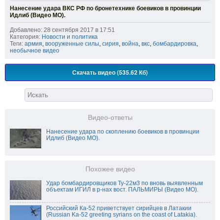
Нанесение удара ВКС РФ по бронетехнике боевиков в провинции
Идлиб (Видео МО).
Добавлено: 28 сентября 2017 в 17:51
Категория:
Новости и политика
Теги:
армия
,
вооруженные силы
,
сирия
,
война
,
вкс
,
бомбардировка
,
необычное видео
Скачать видео (535.62 Кб)
Видео-ответы
Нанесение удара по скоплению боевиков в провинции
Идлиб (Видео МО).
Похожее видео
Удар бомбардировщиков Ту-22м3 по вновь выявленным
объектам ИГИЛ в р-нах вост. ПАЛЬМИРЫ (Видео МО).
Российский Ка-52 приветствует сирийцев в Латакии
(Russian Ka-52 greeting syrians on the coast of Latakia).