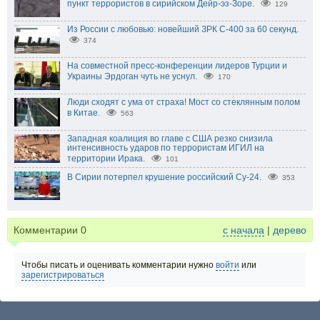
пункт террористов в сирийском Дейр-эз-Зоре.
129
Из России с любовью: новейший ЗРК С-400 за 60 секунд.
374
На совместной пресс-конференции лидеров Турции и
Украины Эрдоган чуть не уснул.
170
Люди сходят с ума от страха! Мост со стеклянным полом
в Китае.
563
Западная коалиция во главе с США резко снизила
интенсивность ударов по террористам ИГИЛ на
территории Ирака.
101
В Сирии потерпел крушение российский Су-24.
353
Комментарии
0
с начала
|
дерево
Чтобы писать и оценивать комментарии нужно
войти
или
зарегистрироваться