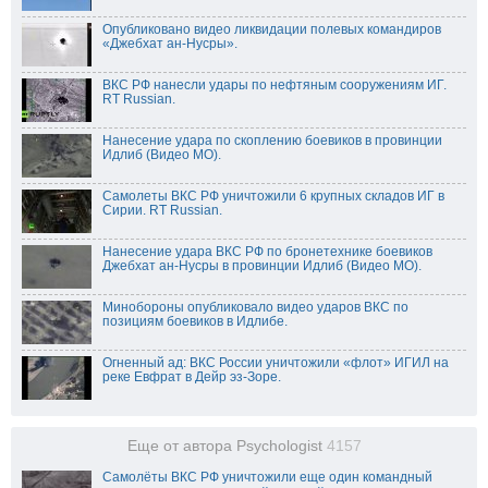
Опубликовано видео ликвидации полевых командиров
«Джебхат ан-Нусры».
ВКС РФ нанесли удары по нефтяным сооружениям ИГ.
RT Russian.
Нанесение удара по скоплению боевиков в провинции
Идлиб (Видео МО).
Самолеты ВКС РФ уничтожили 6 крупных складов ИГ в
Сирии. RT Russian.
Нанесение удара ВКС РФ по бронетехнике боевиков
Джебхат ан-Нусры в провинции Идлиб (Видео МО).
Минобороны опубликовало видео ударов ВКС по
позициям боевиков в Идлибе.
Огненный ад: ВКС России уничтожили «флот» ИГИЛ на
реке Евфрат в Дейр эз-Зоре.
Еще от автора Psychologist
4157
Самолёты ВКС РФ уничтожили еще один командный