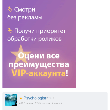
★
Psychologist
36441
| 0
4157
видео
1275
постов
7
друзей