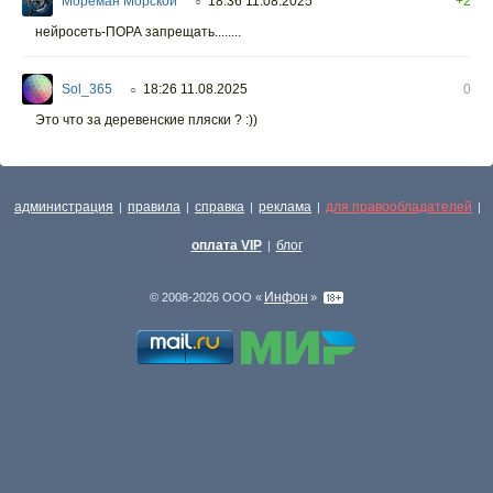
Мореман Морской
18:36 11.08.2025
+2
○
нейросеть-ПОРА запрещать........
Sol_365
18:26 11.08.2025
0
○
Это что за деревенские пляски ? :))
администрация
правила
справка
реклама
для правообладателей
|
|
|
|
|
оплата VIP
блог
|
Инфон
© 2008-2026 ООО «
»