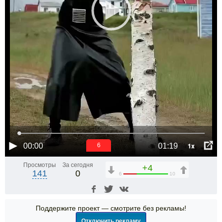
1x
00:00
01:19
6
Просмотры
За сегодня
+4
141
0
6
10
Поддержите проект — смотрите без рекламы!
Отключить рекламу