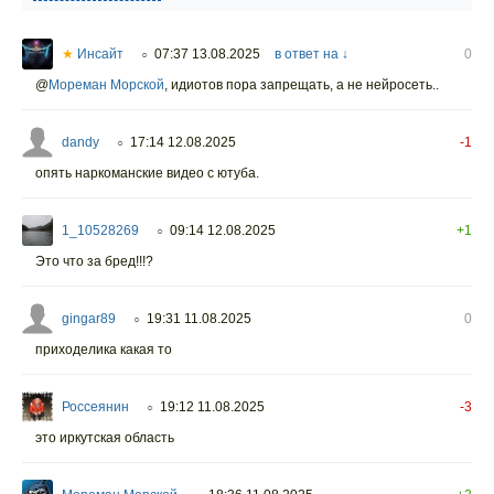
★
Инсайт
07:37 13.08.2025
в ответ на ↓
0
○
@
Мореман Морской
,
идиотов пора запрещать, а не нейросеть..
dandy
17:14 12.08.2025
-1
○
опять наркоманские видео с ютуба.
1_10528269
09:14 12.08.2025
+1
○
Это что за бред!!!?
gingar89
19:31 11.08.2025
0
○
приходелика какая то
Россеянин
19:12 11.08.2025
-3
○
это иркутская область