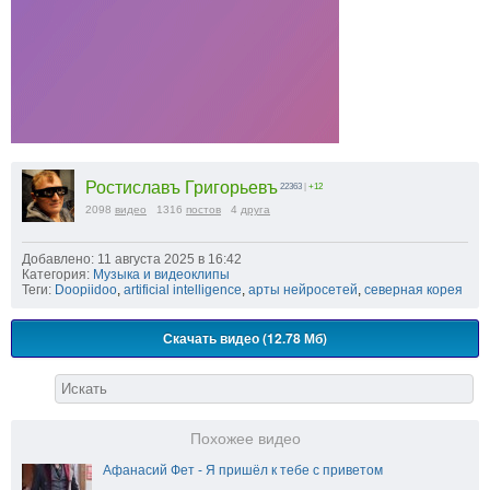
Ростиславъ Григорьевъ
22363
|
+12
2098
видео
1316
постов
4
друга
Добавлено: 11 августа 2025 в 16:42
Категория:
Музыка и видеоклипы
Теги:
Doopiidoo
,
artificial intelligence
,
арты нейросетей
,
северная корея
Скачать видео (12.78 Мб)
Похожее видео
Афанасий Фет - Я пришёл к тебе с приветом