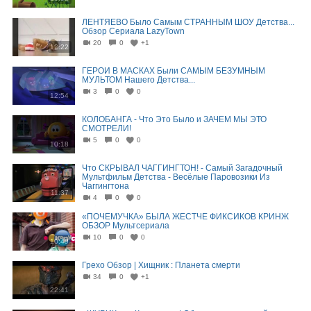
ЛЕНТЯЕВО Было Самым СТРАННЫМ ШОУ Детства...
Обзор Сериала LazyTown
20
0
+1
12:22
ГЕРОИ В МАСКАХ Были САМЫМ БЕЗУМНЫМ
МУЛЬТОМ Нашего Детства...
3
0
0
12:54
КОЛОБАНГА - Что Это Было и ЗАЧЕМ МЫ ЭТО
СМОТРЕЛИ!
5
0
0
10:18
Что СКРЫВАЛ ЧАГГИНГТОН! - Самый Загадочный
Мультфильм Детства - Весёлые Паровозики Из
Чаггингтона
11:37
4
0
0
«ПОЧЕМУЧКА» БЫЛА ЖЕСТЧЕ ФИКСИКОВ КРИНЖ
ОБЗОР Мультсериала
10
0
0
10:49
Грехо Обзор | Хищник : Планета смерти
34
0
+1
22:41