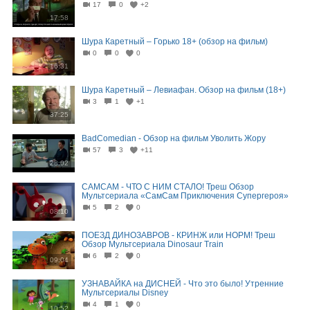
17
0
+2
17:58
Шура Каретный – Горько 18+ (обзор на фильм)
0
0
0
16:31
Шура Каретный – Левиафан. Обзор на фильм (18+)
3
1
+1
37:25
BadComedian - Обзор на фильм Уволить Жору
57
3
+11
28:02
САМСАМ - ЧТО С НИМ СТАЛО! Треш Обзор
Мультсериала «СамСам Приключения Супергероя»
5
2
0
08:10
ПОЕЗД ДИНОЗАВРОВ - КРИНЖ или НОРМ! Треш
Обзор Мультсериала Dinosaur Train
6
2
0
09:04
УЗНАВАЙКА на ДИСНЕЙ - Что это было! Утренние
Мультсериалы Disney
4
1
0
10:52