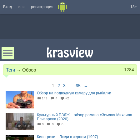
Вход
или
регистрация
18+
Теги
→
Обзор
1284
1
2
3
...
65
→
Обзор на подводную камеру для рыбалки
143
4
+2
02:21
Культурный ПЗДЖ – обзор романа «Земля» Михаила
Елизарова (2020)
0
0
0
01:04:11
Киногрехи – Люди в черном (1997)