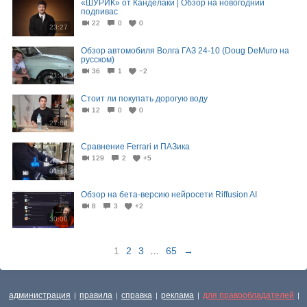
«ШУРИК» от Канделаки | Обзор на новогодний
подпивас
22
0
0
23:27
Обзор автомобиля Волга ГАЗ 24-10 (Doug DeMuro на
русском)
36
1
−2
21:36
Стоит ли покупать дорогую воду
12
0
0
27:08
Сравнение Ferrari и ПАЗика
129
2
+5
01:12
Обзор на бета-версию нейросети Riffusion AI
8
3
+2
30:06
1
2
3
...
65
→
администрация
правила
справка
реклама
для правообладателей
|
|
|
|
|