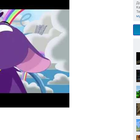
До
Ка
Те
м