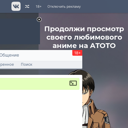
18+
Отключить рекламу
18+
Общение
тренное
Поиск