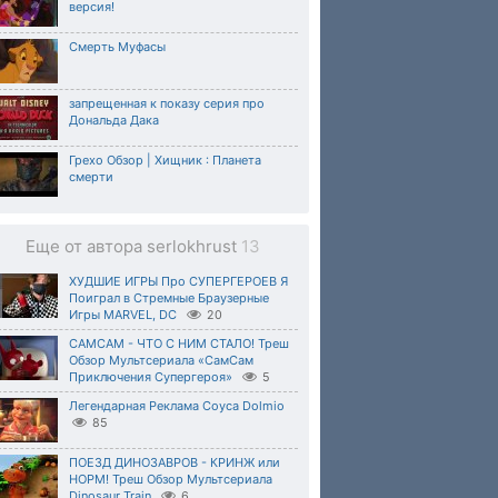
версия!
Смерть Муфасы
запрещенная к показу серия про
Дональда Дака
Грехо Обзор | Хищник : Планета
смерти
Еще от автора serlokhrust
13
ХУДШИЕ ИГРЫ Про СУПЕРГЕРОЕВ Я
Поиграл в Стремные Браузерные
Игры MARVEL, DC
20
САМСАМ - ЧТО С НИМ СТАЛО! Треш
Обзор Мультсериала «СамСам
Приключения Супергероя»
5
Легендарная Реклама Соуса Dolmio
85
ПОЕЗД ДИНОЗАВРОВ - КРИНЖ или
НОРМ! Треш Обзор Мультсериала
Dinosaur Train
6