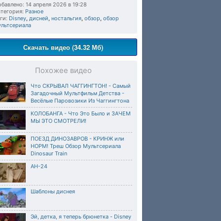
бавлено: 14 апреля 2026 в 19:28
тегория:
Разное
ги:
Disney
,
дисней
,
ностальгия
,
обзор
,
обзор
ультсериала
Скачать видео (34.32 Мб)
Похожее видео
Что СКРЫВАЛ ЧАГГИНГТОН! - Самый
Загадочный Мультфильм Детства -
Весёлые Паровозики Из Чаггингтона
КОЛОБАНГА - Что Это Было и ЗАЧЕМ
МЫ ЭТО СМОТРЕЛИ!
ПОЕЗД ДИНОЗАВРОВ - КРИНЖ или
НОРМ! Треш Обзор Мультсериала
Dinosaur Train
АН-24
Шаблоны диснея
Эй, детка, я теперь брюнетка - Disney