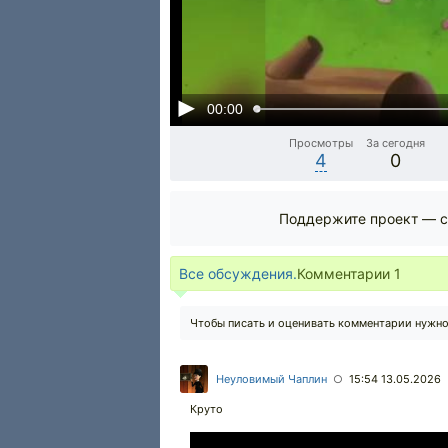
00:00
Просмотры
За сегодня
4
0
Поддержите проект — с
Все обсуждения.
Комментарии
1
Чтобы писать и оценивать комментарии нужн
Неуловимый Чаплин
15:54 13.05.2026
○
Круто