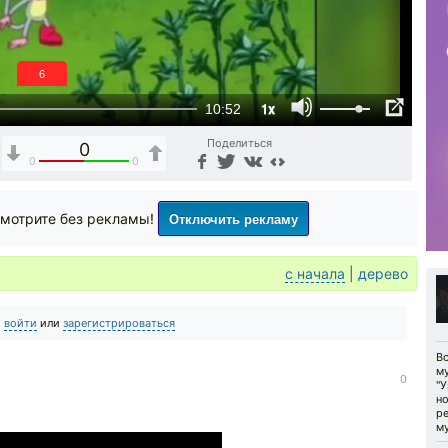
5
1x
10:52
Поделиться
0
0
0
Отключить рекламу
мотрите без рекламы!
с начала
|
дерево
о
войти
или
зарегистрироваться
В
му
0
"У
н
р
м