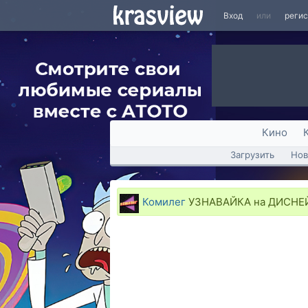
Вход
или
реги
Кино
Загрузить
Нов
Комилег
УЗНАВАЙКА на ДИСНЕЙ -