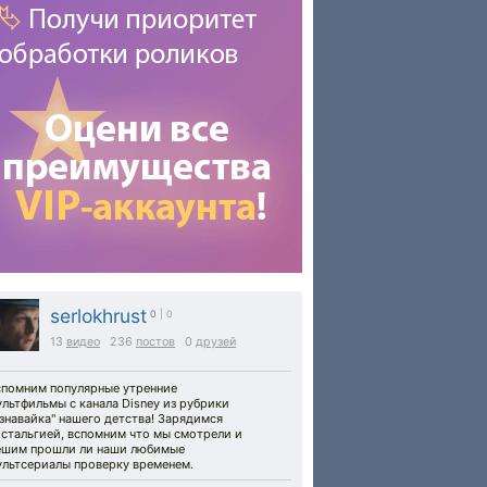
serlokhrust
0
| 0
13
видео
236
постов
0
друзей
спомним популярные утренние
льтфильмы с канала Disney из рубрики
знавайка" нашего детства! Зарядимся
остальгией, вспомним что мы смотрели и
ешим прошли ли наши любимые
ультсериалы проверку временем.