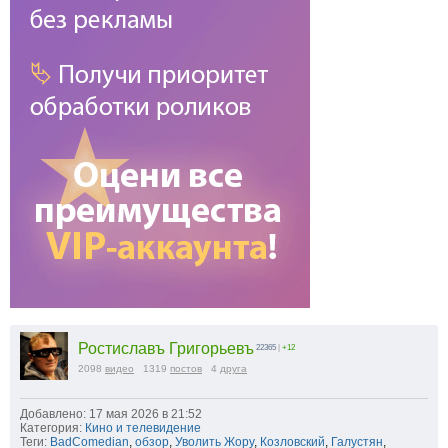
Ростиславъ Григорьевъ
22365
|
+12
2098
видео
1319
постов
4
друга
Добавлено: 17 мая 2026 в 21:52
Категория:
Кино и телевидение
Теги:
BadComedian
,
обзор
,
Уволить Жору
,
Козловский
,
Галустян
,