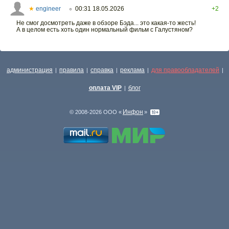
★
engineer
00:31 18.05.2026
+2
○
Не смог досмотреть даже в обзоре Бэда... это какая-то жесть!
А в целом есть хоть один нормальный фильм с Галустяном?
администрация
правила
справка
реклама
для правообладателей
|
|
|
|
|
оплата VIP
блог
|
Инфон
© 2008-2026 ООО «
»