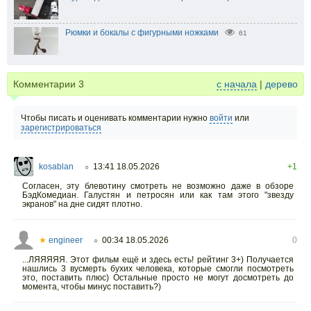
Рюмки и бокалы с фигурными ножками
61
Комментарии
3
с начала
|
дерево
Чтобы писать и оценивать комментарии нужно
войти
или
зарегистрироваться
kosablan
13:41 18.05.2026
+1
○
Согласен, эту блевотину смотреть не возможно даже в обзоре
БэдКомедиан. Галустян и петросян или как там этого "звезду
экранов" на дне сидят плотно.
★
engineer
00:34 18.05.2026
0
○
...ЛЯЯЯЯЯ. Этот фильм ещё и здесь есть! рейтинг 3+) Получается
нашлись 3 вусмерть бухих человека, которые смогли посмотреть
это, поставить плюс) Остальные просто не могут досмотреть до
момента, чтобы минус поставить?)