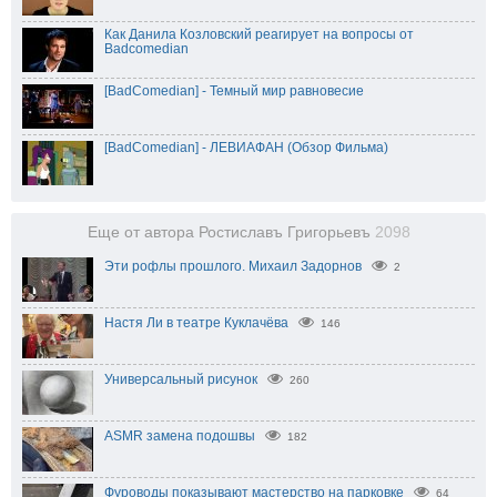
Как Данила Козловский реагирует на вопросы от
Badcomedian
[BadComedian] - Темный мир равновесие
[BadComedian] - ЛЕВИАФАН (Обзор Фильма)
Еще от автора Ростиславъ Григорьевъ
2098
Эти рофлы прошлого. Михаил Задорнов
2
Настя Ли в театре Куклачёва
146
Универсальный рисунок
260
ASMR замена подошвы
182
Фуроводы показывают мастерство на парковке
64