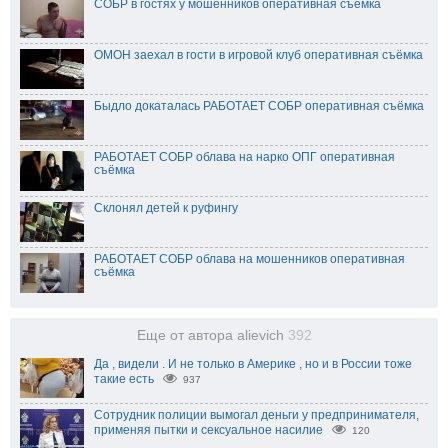
СОБР в гостях у мошенников оперативная съёмка
ОМОН заехал в гости в игровой клуб оперативная съёмка
Быдло докаталась РАБОТАЕТ СОБР оперативная съёмка
РАБОТАЕТ СОБР облава на нарко ОПГ оперативная
съёмка
Склонял детей к руфингу
РАБОТАЕТ СОБР облава на мошенников оперативная
съёмка
Еще от автора alievich
392
Да , видели . И не только в Америке , но и в России тоже
такие есть
937
Сотрудник полиции вымогал деньги у предпринимателя,
применяя пытки и сексуальное насилие
120