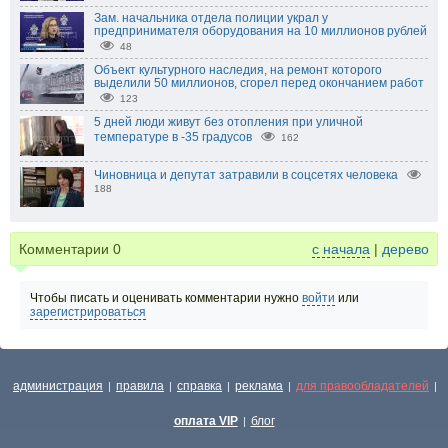
Зам. начальника отдела полиции украл у
предпринимателя оборудования на 10 миллионов рублей
48
Объект культурного наследия, на ремонт которого
выделили 50 миллионов, сгорел перед окончанием работ
123
5 дней люди живут без отопления при уличной
температуре в -35 градусов
162
Чиновница и депутат затравили в соцсетях человека
188
Комментарии
0
с начала
|
дерево
Чтобы писать и оценивать комментарии нужно
войти
или
зарегистрироваться
администрация
правила
справка
реклама
для правообладателей
|
|
|
|
|
оплата VIP
блог
|