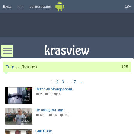
Вход
или
регистрация
18+
Теги
→
Луганск
125
1
2
3
...
7
→
История Малороссии.
2
0
0
41:19
Не ожидали они
696
16
+16
00:39
Gun Done