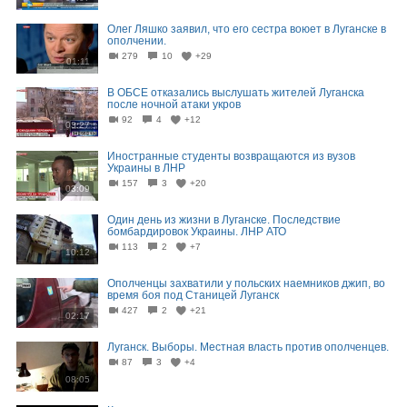
Олег Ляшко заявил, что его сестра воюет в Луганске в
ополчении.
279
10
+29
01:11
В ОБСЕ отказались выслушать жителей Луганска
после ночной атаки укров
92
4
+12
03:27
Иностранные студенты возвращаются из вузов
Украины в ЛНР
157
3
+20
03:09
Один день из жизни в Луганске. Последствие
бомбардировок Украины. ЛНР АТО
113
2
+7
10:12
Ополченцы захватили у польских наемников джип, во
время боя под Станицей Луганск
427
2
+21
02:17
Луганск. Выборы. Местная власть против ополченцев.
87
3
+4
08:05