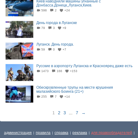
Киев наводнили машины угнанные с
Донбасса.Донецк,,Луганск,Киев.
598
2
+24
02:03
День города в Луганске
79
3
+9
06:30
Луганск. День города.
59
0
+7
02:40
Русские в аэропорту Луганска и Красноярец даже есть
1473
166
+153
05:02
Обескровленные трупы на месте крушения
малазийского Боинга (21+)
255
7
+14
09:08
1
2
3
...
7
→
администрация
правила
справка
реклама
для правообладателей
|
|
|
|
|