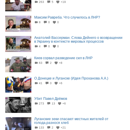
263
5
+19
00:24
Максим Равреба. Что случилось в ЛНР?
8
0
0
04:56
Анатолий Вассерман. Слова Дейнего о возвращении
в Украину в контексте мировых процессов
4
0
0
19:27
Киев сорвал разведение сил в ЛНР
63
2
+8
02:36
О Донецке и Луганске (Идея Проханова А.А.)
41
0
+6
04:17
Убит Павел Дрёмов
273
13
+6
01:15
Луганские зеки спасают местных жителей от
голода,разнося хлеб
133
2
+21
03:07