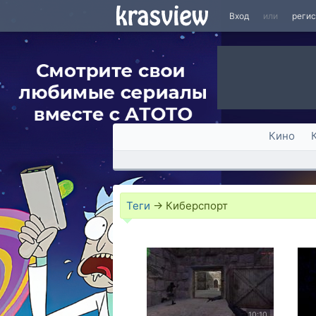
Вход
или
реги
Кино
Теги
→
Киберспорт
10:10