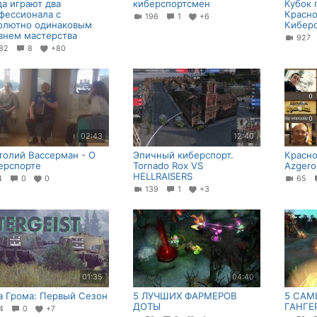
да играют два
киберспортсмен
Кубок 
фессионала с
Красно
196
1
+6
олютно одинаковым
Киберс
внем мастерства
92
82
8
+80
02:43
12:40
толий Вассерман - О
Эпичный киберспорт.
Красно
ерспорте
Tornado Rox VS
Azgero
HELLRAISERS
14
0
0
65
139
1
+3
01:35
04:40
а Грома: Первый Сезон
5 ЛУЧШИХ ФАРМЕРОВ
5 САМ
ДОТЫ
ГАНГЕ
54
0
+7