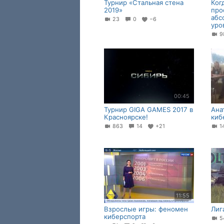
Турнир «Стальная стена
Ког
2019»
про
абс
23
0
−6
уро
9
00:45
Турнир GIGA GAMES 2017 в
Ана
Красноярске!
киб
863
14
+21
11:55
Взрослые игры: феномен
Лиг
киберспорта