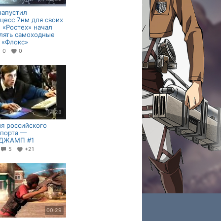
запустил
цесс 7нм для своих
| «Ростех» начал
лять самоходные
 «Флокс»
0
0
14:28
я российского
спорта —
ДЖАМП #1
5
+21
00:29