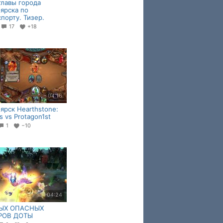
главы города
ярска по
порту. Тизер.
7
17
+18
04:16
ярск Hearthstone:
s vs Protagon1st
1
−10
04:24
ЫХ ОПАСНЫХ
РОВ ДОТЫ