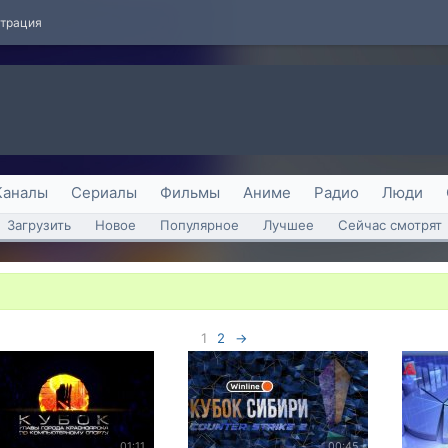
страция
Каналы
Сериалы
Фильмы
Аниме
Радио
Люди
Загрузить
Новое
Популярное
Лучшее
Сейчас смотрят
1
2
→
01:11
00:45