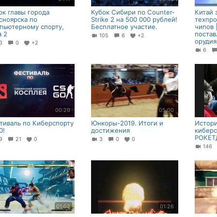
ок главы города
Кубок Сибири по Counter-
Китай 
сноярска по
Strike 2 на 500 000 рублей!
техпро
пьютерному спорту,
Бесплатное участие.
чипов 
a 2
постав
105
6
+2
орудия
53
0
+2
6
00:20
05:00
тиваль по Киберспорту
Юнкоры-2019. Итоги и
Истори
0!
достижения
кибер
РОКЕТ
89
21
0
3
0
0
146
01:02
01:26