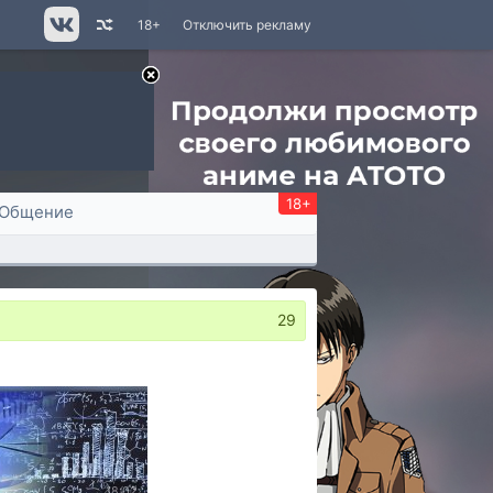
18+
Отключить рекламу
18+
Общение
29
18:02