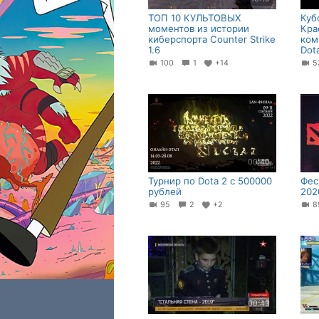
ТОП 10 КУЛЬТОВЫХ
Куб
моментов из истории
Кра
киберспорта Counter Strike
ком
1.6
Dot
100
1
+14
00:40
Турнир по Dota 2 с 500000
Фес
рублей
202
95
2
+2
00:43