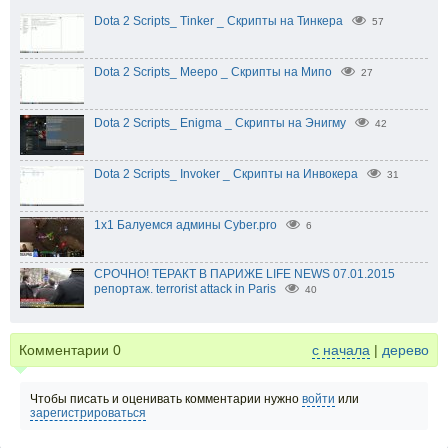
Dota 2 Scripts_ Tinker _ Скрипты на Тинкера
57
Dota 2 Scripts_ Meepo _ Скрипты на Мипо
27
Dota 2 Scripts_ Enigma _ Скрипты на Энигму
42
Dota 2 Scripts_ Invoker _ Скрипты на Инвокера
31
1х1 Балуемся админы Cyber.pro
6
СРОЧНО! ТЕРАКТ В ПАРИЖЕ LIFE NEWS 07.01.2015
репортаж. terrorist attack in Paris
40
Комментарии
0
с начала
|
дерево
Чтобы писать и оценивать комментарии нужно
войти
или
зарегистрироваться