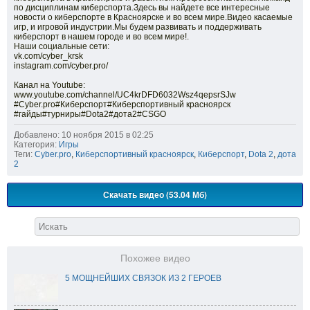
по дисциплинам киберспорта.Здесь вы найдете все интересные
новости о киберспорте в Красноярске и во всем мире.Видео касаемые
игр, и игровой индустрии.Мы будем развивать и поддерживать
киберспорт в нашем городе и во всем мире!.
Наши социальные сети:
vk.com/cyber_krsk
instagram.com/cyber.pro/
Канал на Youtube:
www.youtube.com/channel/UC4krDFD6032Wsz4qepsrSJw
#Cyber.pro#Киберспорт#Киберспортивный красноярск
#гайды#турниры#Dota2#дота2#CSGO
Добавлено: 10 ноября 2015 в 02:25
Категория:
Игры
Теги:
Cyber.pro
,
Киберспортивный красноярск
,
Киберспорт
,
Dota 2
,
дота
2
Скачать видео (53.04 Мб)
Похожее видео
5 МОЩНЕЙШИХ СВЯЗОК ИЗ 2 ГЕРОЕВ