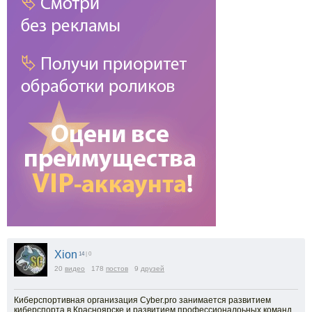
Xion
14
| 0
20
видео
178
постов
9
друзей
Киберспортивная организация Cyber.pro занимается развитием
киберспорта в Красноярске и развитием профессионалоьных команд