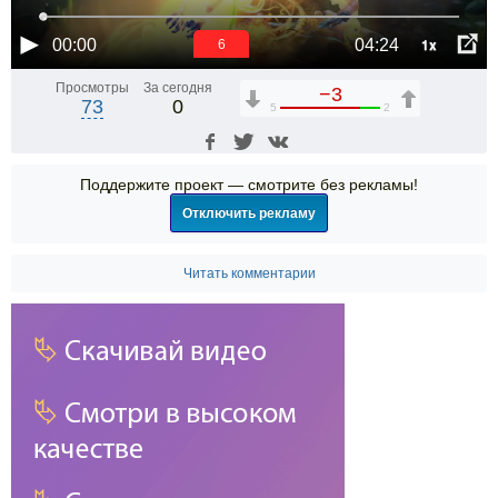
1x
00:00
04:24
5
Просмотры
За сегодня
−3
73
0
5
2
Поддержите проект — смотрите без рекламы!
Отключить рекламу
Читать комментарии