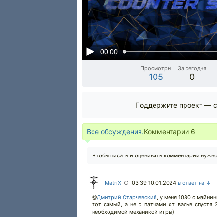
00:00
Просмотры
За сегодня
105
0
Поддержите проект — с
Все обсуждения.
Комментарии
6
Чтобы писать и оценивать комментарии нужн
MatriX
03:39 10.01.2024
в ответ на ↓
○
@
Дмитрий Старчевский
,
у меня 1080 с майнинг
тот самый, а не с патчами от вальв спустя 
необходимой механикой игры)