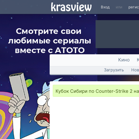
Вход
или
реги
Кино
Загрузить
Нов
Кубок Сибири по Counter-Strike 2 н