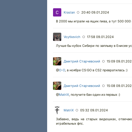
Kraslan
20:40 09.01.2024
○
В 2000 мы играли на ящик пива, а тут 500 000 
Voytkevich
17:58 09.01.2024
○
Лучше бы кубок Сибири по заплыву в Енисее ус
Дмитрий Старчевский
15:09 09.01.20
○
@
O-O
,
в ноябре CS:GO в CS2 превратилась :)
Дмитрий Старчевский
15:08 09.01.20
○
@
MatriX
,
получите бан один из первых :)
MatriX
05:32 09.01.2024
○
Забавно, ведь на старых видюшках, отвеча
играбельных фпс.