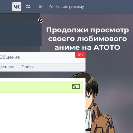
18+
Отключить рекламу
18+
Общение
тренное
Поиск