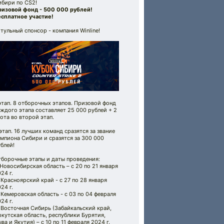
ибири по CS2!
ризовой фонд - 500 000 рублей!
есплатное участие!
тульный спонсор - компания Winline!
этап. 8 отборочных этапов. Призовой фонд
ждого этапа составляет 25 000 рублей + 2
ота во второй этап.
этап. 16 лучших команд сразятся за звание
мпиона Сибири и сразятся за 300 000
блей!
тборочные этапы и даты проведения:
 Новосибирская область – с 20 по 21 января
24 г.
 Красноярский край - с 27 по 28 января
24 г.
 Кемеровская область - с 03 по 04 февраля
24 г.
 Восточная Сибирь (Забайкальский край,
кутская область, республики Бурятия,
ва и Якутия) – с 10 по 11 февраля 2024 г.