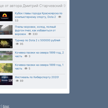
ще от автора Дмитрий Старчевский
9
Кубок главы города Красноярска по
компьютерному спорту, Dota 2
53
Пчелы-воровки, холод, полный
фургон пчел, как избавиться от
воровок
330
Турнир по Dota 2 с 500000 рублей
95
Кочевка пасеки на севера 1999 год, 2
часть
3
Кочевка пасеки на севера 1999 год, 1
часть
5
Фестиваль по Киберспорту 2020!
89
P
|
блог