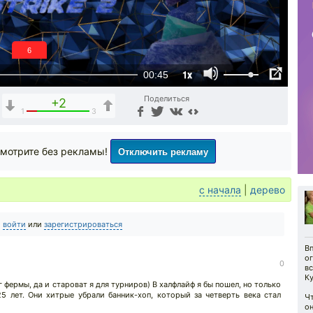
5
1x
00:45
Поделиться
+2
1
3
Отключить рекламу
мотрите без рекламы!
с начала
|
дерево
о
войти
или
зарегистрироваться
Вп
о
0
вс
К
 фермы, да и староват я для турниров) В халфлайф я бы пошел, но только
25 лет. Они хитрые убрали банник-хоп, который за четверть века стал
Чт
о