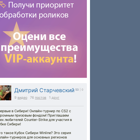
Дмитрий Старчевский
53
| 0
9
видео
76
постов
1
друг
ервые в Сибири! Онлайн-турнир по CS2 с
громным призовым фондом! Приглашаем
ех любителей Counter-Strike для участия в
убке Сибири!
о такое Кубок Сибири Winline? Это серия
нлайн-турниров для основных регионов