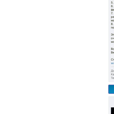
5.
6.
фе
7.
ре
ма
8.
по
Эт
оч
м
В
В
С
ww
До
Ка
Те