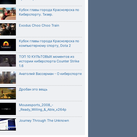
Кубок главы города Красноярска по
Киберспорту. Тизер.
Exodus Choo Choo Train
Кубок главы города Красноярска по
компьютерному спорту, Dota 2
ТОП 10 КУЛЬТОВЫХ моментов из
истории киберспорта Counter Strike
1.6
Анатолий Вассерман - О киберспорте
Дробан это вещь
Mousesports_2008_-
_Ready_Willing_&_Able_x264p
Journey Through The Unknown