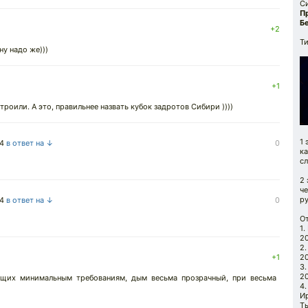
С
П
Б
+2
Ти
ну надо же)))
+1
троили. А это, правильнее назвать кубок задротов Сибири ))))
1 
24
в ответ на ↓
0
ка
сл
2 
че
ру
24
в ответ на ↓
0
О
1.
20
2.
+1
20
3.
20
ющих минимальным требованиям, дым весьма прозрачный, при весьма
4.
Ир
Ты