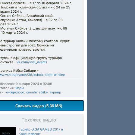
 Омская область – с 17 по 18 февраля 2024 г.
 Томская и Тюменская области – с 24 по 25
враля 2024 г.
 Южная Сибирь (Алтайский край,
спублики Алтай, Хакасия) – с 02 по 03
рта 2024 г.
 Могучая Сибирь (2 шанс для всех) – с 09
 10 марта 2024 г.
о турнир онлайн, поэтому контроль будет
ень строгий для всех. Доносы на
ошенников приветствуются.
ступай в официальную группу турнира
контакте -
vk.com/vscl_events
траница Кубка Сибири -
w.vscl.ru/events/36/kubok-sibiri-winline
бавлено: 9 января 2024 в 02:09
тегория:
Игры
ги:
киберспорт
,
counter strike
,
турнир
Скачать видео (5.36 Мб)
Похожее видео
Турнир GIGA GAMES 2017 в
Красноярске!