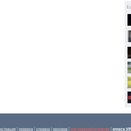
Е
истрация
|
правила
|
справка
|
реклама
|
для правообладателей
|
оплата VI