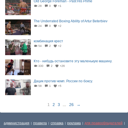
Old George Foreman - Past His Prime
28
0
+1
04:59
The Underrated Boxing Ability of Artur Beterbiev
24
0
+2
04:59
комбинация крест
54
2
+2
04:38
Кто - нибудь остановите эту маленькую машину.
330
2
+26
00:47
Дацик против чемп. России по боксу.
58
1
+5
26:49
1
2
3
...
26
→
администрация
правила
справка
реклама
для правообладателей
|
|
|
|
|