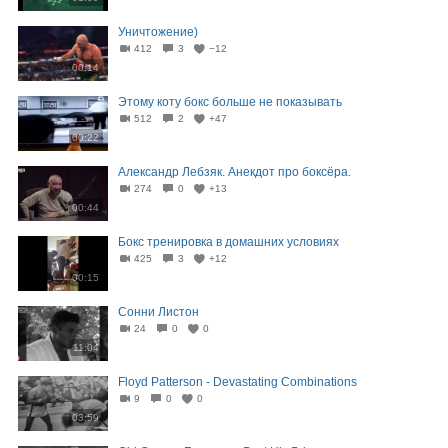
Уничтожение)
412
3
−12
00:14
Этому коту бокс больше не показывать
512
2
+47
00:22
Александр Лебзяк. Анекдот про боксёра.
274
0
+13
00:44
Бокс тренировка в домашних условиях
425
3
+12
00:15
Сонни Листон
24
0
0
11:04
Floyd Patterson - Devastating Combinations
9
0
0
03:59