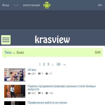
Вход
или
регистрация
18+
Теги
→
Бокс
506
1
2
3
...
26
→
ой все
437
7
+7
00:40
Парень продемонстрировал разные стили боевых
искусств
337
6
+31
01:26
Правильная работа на лапах