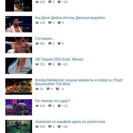
493
2
+19
00:19
Как Даня Дюбуа Антоху Джошуа вырубил.
126
0
0
01:56
Ситуация...
881
2
0
00:04
ОИ Париж 2024 Бокс. Финал.
701
3
+20
00:14
Флойд Мейвезер лучшие моменты и нокауты. Floyd
Mayweather The Best
31
0
−3
03:03
По твоему это удар?
436
4
+13
00:30
Аналогия со шкафом здесь не сработала
564
3
+38
01:09