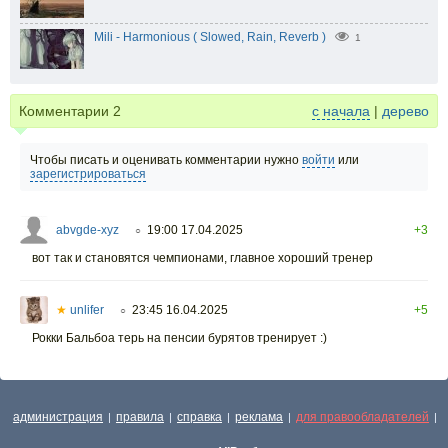
Mili - Harmonious ( Slowed, Rain, Reverb )
1
Комментарии
2
с начала
|
дерево
Чтобы писать и оценивать комментарии нужно
войти
или
зарегистрироваться
abvgde-xyz
19:00 17.04.2025
+3
○
вот так и становятся чемпионами, главное хороший тренер
★
unlifer
23:45 16.04.2025
+5
○
Рокки Бальбоа терь на пенсии бурятов тренирует :)
администрация
правила
справка
реклама
для правообладателей
|
|
|
|
|