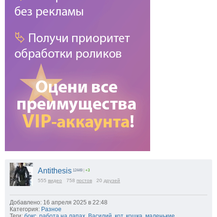
Antithesis
12449
|
+3
555
видео
758
постов
20
друзей
Добавлено: 16 апреля 2025 в 22:48
Категория:
Разное
Теги:
бокс
,
работа на лапах
,
Василий
,
кот
,
кошка
,
маленькие