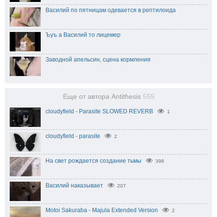
Василий по пятницам одевается в рептилоида
Ъуъ а Василий то лицемер
Заводной апельсин, сцена кормления
Еще от автора Antithesis
555
cloudyfield - Parasite SLOWED REVERB
1
cloudyfield - parasite
2
На свет рождается создание тьмы
398
Василий наказывает
207
Motoi Sakuraba - Majula Extended Version
2