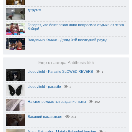
дерутся
Говорят, что боксерская лапа попросила отдыха от этого
бойца!
Владимир Кличко - Дэвид Хэй последний раунд
Еще от автора Antithesis
555
cloudyfield - Parasite SLOWED REVERB
1
cloudyfield - parasite
2
На свет рождается создание тьмы
402
Василий наказывает
211
Motoi Sakuraba - Majula Extended Version
2