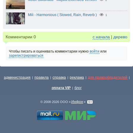
Mili - Harmonious ( Slowed, Rain, Reverb )
1
Комментарии
0
с начала
|
дерево
Чтобы писать и оценивать комментарии нужно
войти
или
зарегистрироваться
администрация
правила
справка
реклама
для правообладателей
|
|
|
|
|
оплата VIP
блог
|
Инфон
© 2008-2026 ООО «
»