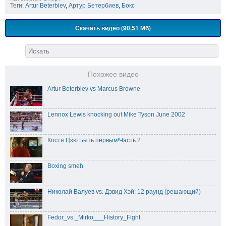
Теги:
Artur Beterbiev
,
Артур Бетербиев
,
Бокс
Скачать видео (90.51 Мб)
Похожее видео
Artur Beterbiev vs Marcus Browne
Lennox Lewis knocking out Mike Tyson June 2002
Костя Цзю.Быть первым!Часть 2
Boxing smeh
Николай Валуев vs. Дэвид Хэй: 12 раунд (решающий)
Fedor_vs._Mirko___History_Fight