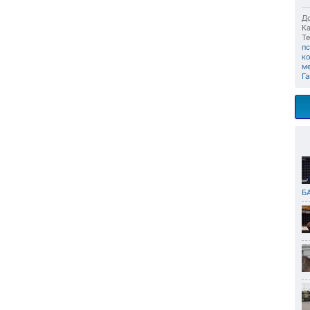
До
Ка
Те
п
к
м
Га
Б