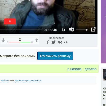
5
1x
01:09:40
Поделиться
0
0
0
Отключить рекламу
мотрите без рекламы!
с начала
|
дерево
о
войти
или
зарегистрироваться
О
з
б
к
Э