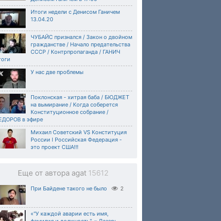
Итоги недели с Денисом Ганичем
13.04.20
ЧУБАЙС признался / Закон о двойном
гражданстве / Начало предательства
СССР / Контрпропаганда / ГАНИЧ
тоги
У нас две проблемы
Поклонская - хитрая баба / БЮДЖЕТ
на вымирание / Когда соберется
Конституционное собрание /
ЕДОРОВ в эфире
Михаил Советский VS Конституция
России l Российская Федерация -
это проект США!!!
Еще от автора agat
15612
При Байдене такого не было
2
«"У каждой аварии есть имя,
фамилия и должность", – Лазарь