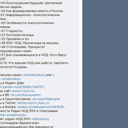
0:00 Конструируем будущее. Центровые
бытия недели.
:28 Как формировалась власть в России.
7:02 Информационно- психологическая
йна.
2:00 Особенности психологических
риёмов.
:47 Стадность.
:23 Контрпропаганда.
:25 Прилепин и Ко.
:48 БОР. НОД. Пропаганда на эмоции.
6:46 О Соловьёве. Приоритет
еждународных норм.
:31 Для сомневающихся в НОД. Кого берут
БОР.
02:10 Что важнее НОД или работа. Зарплата
епутатов Госдумы.
елеграм-канал
t.me/nationkurs
или
t-
.ru/nationkurs
 в Яндекс Дзен
n.yandex.ru/id/5b98cc1e6791...
аш сайт
www.n-kurs.ru/
ы в ВК:
vk.com/kurssuveren
ы в Одноклассниках:
ok.ru/politepeople
 в Twitter:
twitter.com/n_kurs_ru
 в Rutube:
rutube.ru/video/person/561638...
вости Радио НОД (РН) в телеграмме:
link.ru/radionodru
айт радио НОД (РН):
radionod.ru
итогинедели #денисганич
национальныйкурс #нк #нкновости