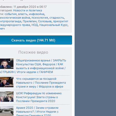
бавлено: 11 декабря 2020 в 06:17
тегория:
Новости и политика
ги:
события
,
власть
,
инфовойна
,
сихологическая война
,
психология
,
стадность
,
онтрпропаганда
,
Прилепин
,
Соловьев
,
приоритет
еждународного права
,
НОД
,
Национальный Курс
,
нич
Скачать видео (144.71 Мб)
Похожее видео
Общепризнанное вранье / ЗАКРЫТЬ
Консульства США, Федоров / КАК
выжить в информационной войне /
АСТРЫКИН / Итоги недели с ГАНИЧЕМ
Что скрывается за посадкой
Навального / Послание Президента
стране и миру / Фёдоров в эфире
ШОК! Референдум по изменению
Конституции! Элита страны о
Послании Президента 2020
Армия 2020 / Зачем отравили
Навального? / Итоги Недели с
Денисом Ганичем в 17:00