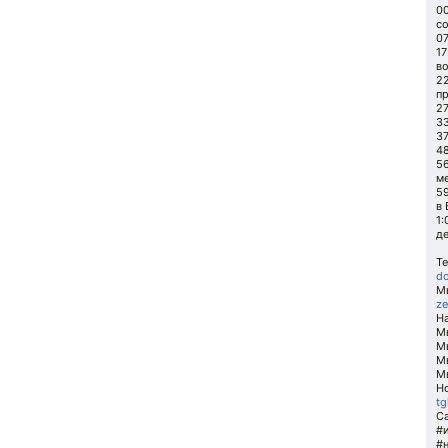
0
со
07
1
во
2
п
27
33
37
48
5
м
59
в 
1:
д
Т
do
Мы
ze
Н
М
М
Мы
Мы
Но
tg
С
#
#