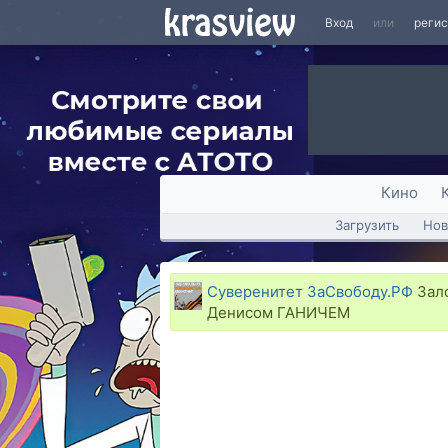
Вход
или
реги
Кино
Загрузить
Нов
Суверенитет ЗаСвободу.РФ
Зало
Денисом ГАНИЧЕМ