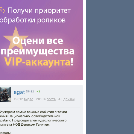
agat
25482
|
+3
15612
видео
20104
поста
45
друзей
бсуждаем самые важные события с точки
рения Национально-освободительной
орьбы с Председателем идеологического
омитета НОД Денисом Ганичем.
пизоды: