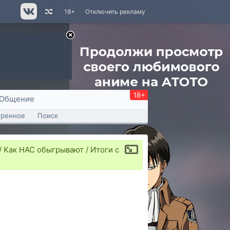
18+
Отключить рекламу
18+
Общение
тренное
Поиск
 Как НАС обыгрывают / Итоги с