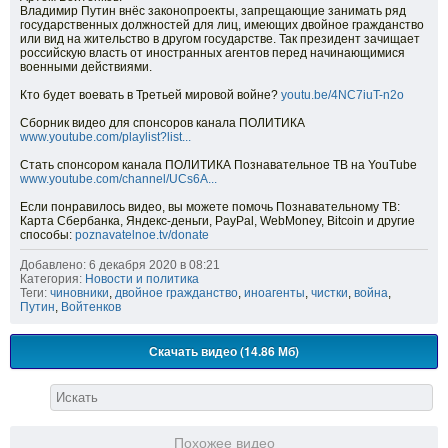
Владимир Путин внёс законопроекты, запрещающие занимать ряд
государственных должностей для лиц, имеющих двойное гражданство
или вид на жительство в другом государстве. Так президент зачищает
российскую власть от иностранных агентов перед начинающимися
военными действиями.
Кто будет воевать в Третьей мировой войне?
youtu.be/4NC7iuT-n2o
Сборник видео для спонсоров канала ПОЛИТИКА
www.youtube.com/playlist?list...
Стать спонсором канала ПОЛИТИКА Познавательное ТВ на YouTube
www.youtube.com/channel/UCs6A...
Если понравилось видео, вы можете помочь Познавательному ТВ:
Карта Сбербанка, Яндекс-деньги, PayPal, WebMoney, Bitcoin и другие
способы:
poznavatelnoe.tv/donate
Добавлено: 6 декабря 2020 в 08:21
Категория:
Новости и политика
Теги:
чиновники
,
двойное гражданство
,
иноагенты
,
чистки
,
война
,
Путин
,
Войтенков
Скачать видео (14.86 Мб)
Похожее видео