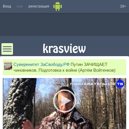
Вход
или
регистрация
18+
Суверенитет ЗаСвободу.РФ
Путин ЗАЧИЩАЕТ
чиновников. Подготовка к войне (Артём Войтенков)