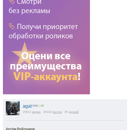
agat
25482
|
+35
15612
видео
20116
постов
45
друзей
Артём Войтенков: