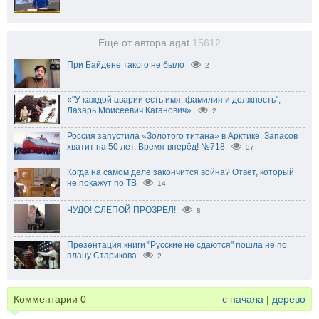
Еще от автора agat
15612
При Байдене такого не было
2
«"У каждой аварии есть имя, фамилия и должность", –
Лазарь Моисеевич Каганович»
2
Россия запустила «Золотого титана» в Арктике. Запасов
хватит на 50 лет, Время-вперёд! №718
37
Когда на самом деле закончится война? Ответ, который
не покажут по ТВ
14
ЧУДО! СЛЕПОЙ ПРОЗРЕЛ!
8
Презентация книги "Русские не сдаются" пошла не по
плану Старикова
2
Комментарии
0
с начала
|
дерево