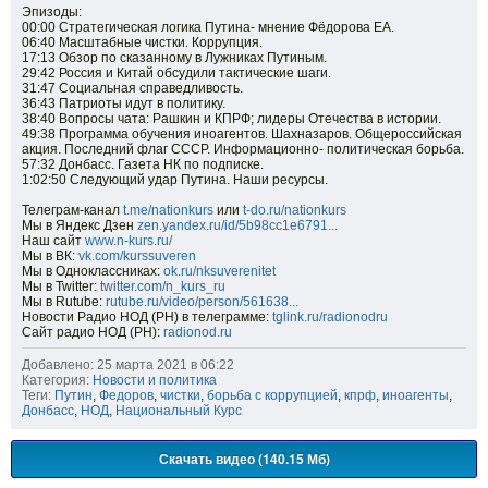
Эпизоды:
00:00​ Стратегическая логика Путина- мнение Фёдорова ЕА.
06:40​ Масштабные чистки. Коррупция.
17:13​ Обзор по сказанному в Лужниках Путиным.
29:42​ Россия и Китай обсудили тактические шаги.
31:47​ Социальная справедливость.
36:43​ Патриоты идут в политику.
38:40​ Вопросы чата: Рашкин и КПРФ; лидеры Отечества в истории.
49:38​ Программа обучения иноагентов. Шахназаров. Общероссийская
акция. Последний флаг СССР. Информационно- политическая борьба.
57:32​ Донбасс. Газета НК по подписке.
1:02:50​ Следующий удар Путина. Наши ресурсы.
Телеграм-канал
t.me/nationkurs​
или
t-do.ru/nationkurs​
Мы в Яндекс Дзен
zen.yandex.ru/id/5b98cc1e6791...​
Наш сайт
www.n-kurs.ru/​
Мы в ВК:
vk.com/kurssuveren​
Мы в Одноклассниках:
ok.ru/nksuverenitet​
Мы в Twitter:
twitter.com/n_kurs_ru​
Мы в Rutube:
rutube.ru/video/person/561638...​
Новости Радио НОД (РН) в телеграмме:
tglink.ru/radionodru​
Сайт радио НОД (РН):
radionod.ru
Добавлено: 25 марта 2021 в 06:22
Категория:
Новости и политика
Теги:
Путин
,
Федоров
,
чистки
,
борьба с коррупцией
,
кпрф
,
иноагенты
,
Донбасс
,
НОД
,
Национальный Курс
Скачать видео (140.15 Мб)