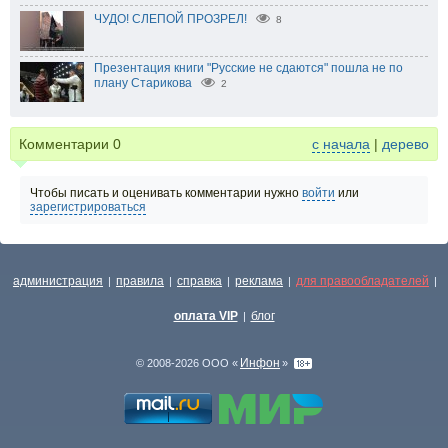
ЧУДО! СЛЕПОЙ ПРОЗРЕЛ!
8
Презентация книги "Русские не сдаются" пошла не по
плану Старикова
2
Комментарии
0
с начала
|
дерево
Чтобы писать и оценивать комментарии нужно
войти
или
зарегистрироваться
администрация
правила
справка
реклама
для правообладателей
|
|
|
|
|
оплата VIP
блог
|
Инфон
© 2008-2026 ООО «
»