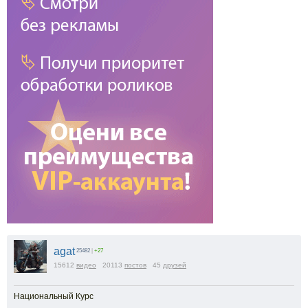
agat
25482
|
+27
15612
видео
20113
постов
45
друзей
Национальный Курс