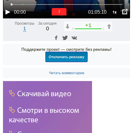
1x
00:00
01:05:10
7
Просмотры
За сегодня
+1
1
0
0
1
Поддержите проект — смотрите без рекламы!
Отключить рекламу
Читать комментарии