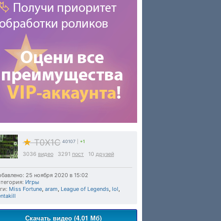
★
T0X1C
40107
|
+1
3036
видео
3291
пост
10
друзей
бавлено: 25 ноября 2020 в 15:02
тегория:
Игры
ги:
Miss Fortune
,
aram
,
League of Legends
,
lol
,
ntakill
Скачать видео (4.01 Мб)