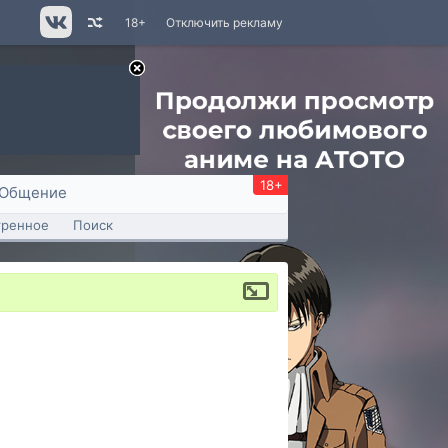
18+
Отключить рекламу
18+
Общение
тренное
Поиск