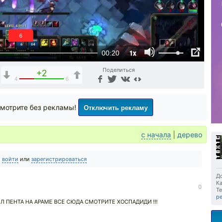
5
1x
00:20
Поделиться
+2
4
6
Отключить рекламу
мотрите без рекламы!
с начала
|
дерево
о
войти
или
зарегистрироваться
До
Ка
0
Те
pe
АРЛЛЛ ПЕНТА НА АРАМЕ ВСЕ СЮДА СМОТРИТЕ ХОСПАДИДИ !!!