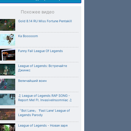
Похожее видео
Gold 8.14 RU Miss Fortune Pentakill
Ka Booooom
Funny Fail League Of Legends
League of Legends: Встречайте
Джинкс
Величайший воин
♫ League of Legends RAP SONG -
Report Me! Ft. InvasiveInsomniac ♫
『Bot Lane』 'Fast Lane' League of
Legends Parody
League of Legends - Новая заря