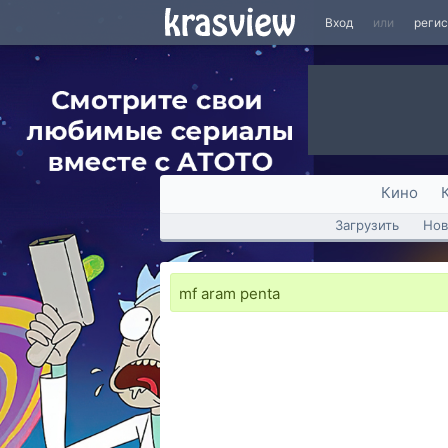
Вход
или
реги
Кино
Загрузить
Нов
mf aram penta