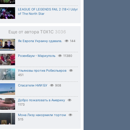
LEAGUE OF LEGENDS FAIL 2 (18+) Udyr
of The North Star
Еще от автора T0X1C
3036
Як Европа Украину сдавала.
144
Розенбаум - Мариуполь
11380
Ульяновы против Робеспьеров
451
Спасатели НИИ БУ
908
Добро пожаловать в Америку
1173
Мона Лизу накормили тортом
515