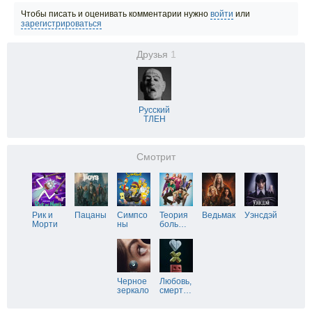
Чтобы писать и оценивать комментарии нужно
войти
или
зарегистрироваться
Друзья
1
Русский
ТЛЕН
Смотрит
Рик и
Пацаны
Симпсо
Теория
Ведьмак
Уэнсдэй
Морти
ны
боль
…
Черное
Любовь,
зеркало
смерт
…