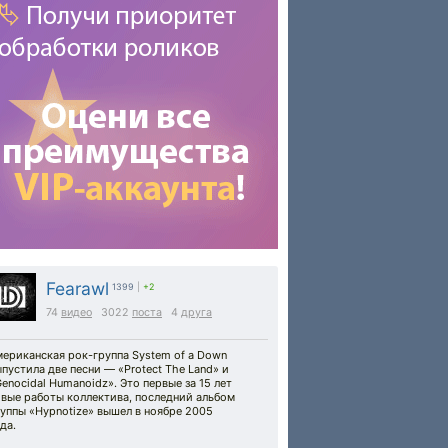
Fearawl
1399
|
+2
74
видео
3022
поста
4
друга
ериканская рок-группа System of a Down
пустила две песни — «Protect The Land» и
enocidal Humanoidz». Это первые за 15 лет
овые работы коллектива, последний альбом
уппы «Hypnotize» вышел в ноябре 2005
да.