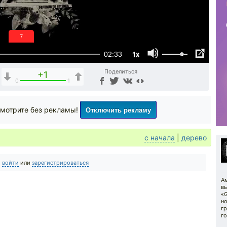
6
1x
02:33
Поделиться
+1
0
1
Отключить рекламу
мотрите без рекламы!
с начала
|
дерево
о
войти
или
зарегистрироваться
Ам
вы
«G
н
гр
го