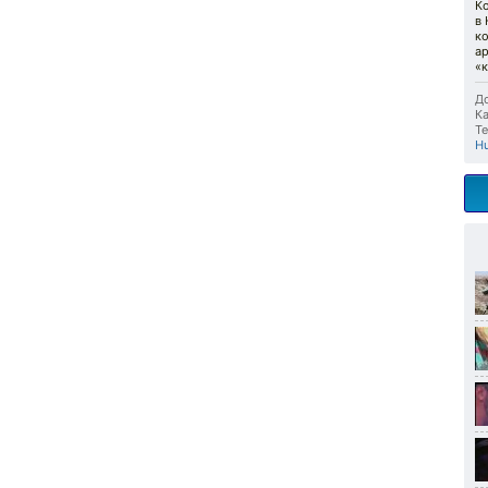
К
в
ко
ар
«
До
Ка
Те
H