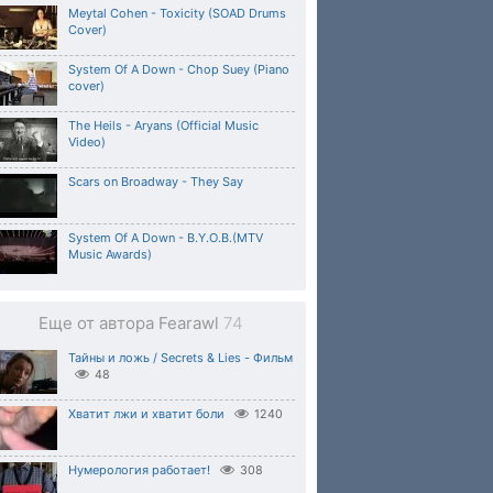
Meytal Cohen - Toxicity (SOAD Drums
Cover)
System Of A Down - Chop Suey (Piano
cover)
The Heils - Aryans (Official Music
Video)
Scars on Broadway - They Say
System Of A Down - B.Y.O.B.(MTV
Music Awards)
Еще от автора Fearawl
74
Тайны и ложь / Secrets & Lies - Фильм
48
Хватит лжи и хватит боли
1240
Нумерология работает!
308