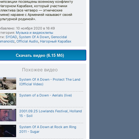
омпозиции посвящены военному конфликту
 Нагорном Карабахе, который участники
ллектива (все четверо — этнические
мяне) наравне с Арменией называют своей
культурной родиной».
бавлено: 10 ноября 2020 в 16:49
тегория:
Музыка и видеоклипы
ги:
SYOAD
,
System Of A Down
,
Genocidal
umanoidz
,
Official Audio
,
Нагорный Карабах
Скачать видео (6.15 Мб)
Похожее видео
System Of A Down - Protect The Land
(Official Video)
System of a Down - Aerials (live)
2001.09.25 Lowlands Festival, Holland
15 - Soil
System Of A Down at Rock am Ring
2011 - Sugar