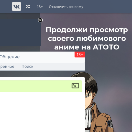
18+
Отключить рекламу
18+
Общение
тренное
Поиск