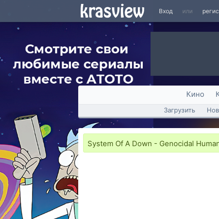
Вход
или
реги
Кино
Загрузить
Нов
System Of A Down - Genocidal Humanoi