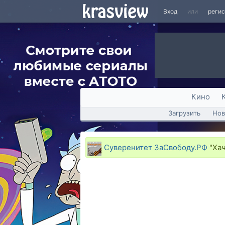
Вход
или
реги
Кино
Загрузить
Нов
Суверенитет ЗаСвободу.РФ
"Хач