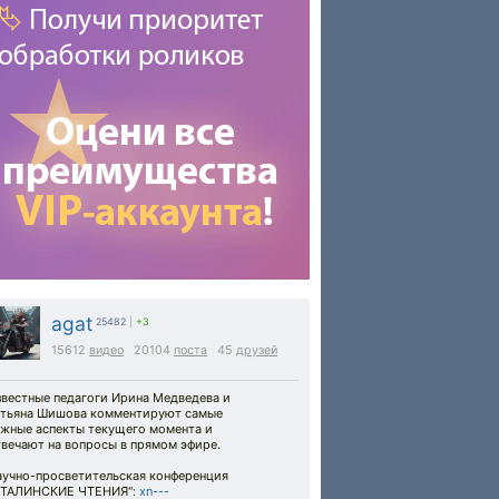
agat
25482
|
+3
15612
видео
20104
поста
45
друзей
звестные педагоги Ирина Медведева и
атьяна Шишова комментируют самые
ажные аспекты текущего момента и
вечают на вопросы в прямом эфире.
аучно-просветительская конференция
СТАЛИНСКИЕ ЧТЕНИЯ":
xn---