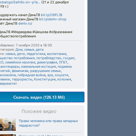
sbalcgsi5aih6o.xn--p1a...
(21 и 22 декабря
19 г.)
оддержать канал ДеньТВ
bit.ly/2I9FL1B
нижный магазин ДеньТВ
bit.ly/dentv-shop
айт ДеньТВ
dentv.ru/
ДеньТВ #Медведева #Шишова #образование
обществопотребления
бавлено: 7 ноября 2020 в 18:39
тегория:
Дом, семья, дети
ги:
семья
,
дети
,
педагогика
,
воспитание
,
бщество потребления
,
потреблядство
,
госдеп
,
КО
,
семейное насилие
,
демография
,
ЛГБТ
,
рансгендеры
,
ювенальная юстиция
,
подмена
онятий
,
феминизм
,
разрушение семьи
,
сиховойна
,
гибридная война
,
ауе
,
соцсети
,
оевики
,
террористы
,
Конституция
,
колония
,
уверенитет
Скачать видео (126.13 Мб)
Похожее видео
Права человека или права западных
педерастов?