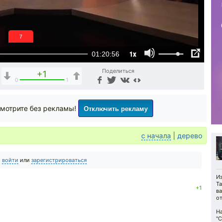
6
1x
01:20:56
Поделиться
+1
0
1
Отключить рекламу
мотрите без рекламы!
с начала
|
дерево
о
войти
или
зарегистрироваться
И
Т
+1
в
от
Н
"