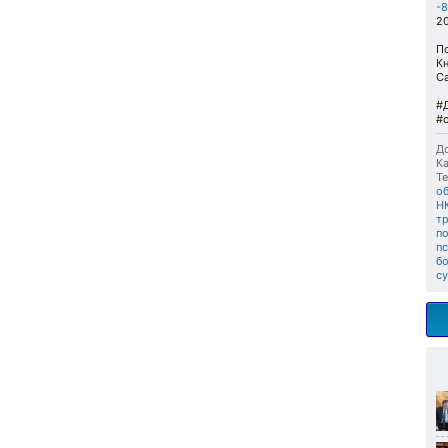
-8
20
П
К
С
#
#
До
Ка
Те
о
Н
т
п
п
б
с