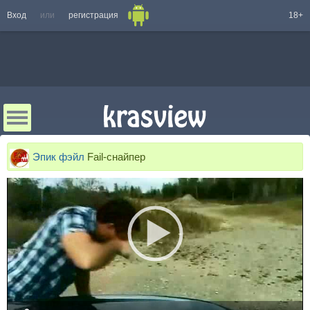
Вход
или
регистрация
18+
Эпик фэйл
Fail-снайпер