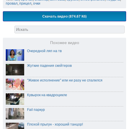
провал
,
прицел
,
очки
Скачать видео (874.67 Кб)
Похожее видео
Очередной ляп на тв
Жуткие падения скейтеров
"Живое исполнение" или ни разу не спалился
Кувырок на квадроцикле
Fail паркур
Плохой прыгун - хороший танцор!