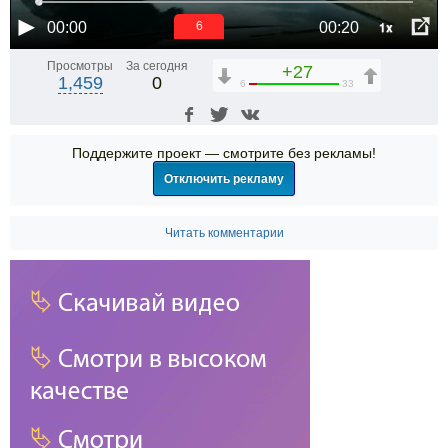
1x
00:00
00:20
5
Просмотры
За сегодня
+27
1,459
0
6
33
Поддержите проект — смотрите без рекламы!
Отключить рекламу
Читать комментарии