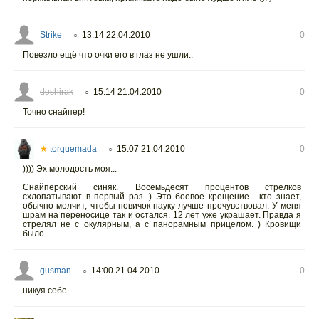
Strike
13:14 22.04.2010
0
○
Повезло ещё что очки его в глаз не ушли..
doshirak
15:14 21.04.2010
0
○
Точно снайпер!
★
torquemada
15:07 21.04.2010
0
○
)))) Эх молодость моя...
Снайперский синяк. Восемьдесят процентов стрелков
схлопатывают в первый раз. ) Это боевое крещение... кто знает,
обычно молчит, чтобы новичок науку лучше прочувствовал. У меня
шрам на переносице так и остался. 12 лет уже украшает. Правда я
стрелял не с окулярным, а с панорамным прицелом. ) Кровищи
было...
gusman
14:00 21.04.2010
0
○
никуя себе