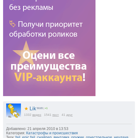
★
Lik
56165
|
+1
1332
видео
1541
пост
41
друг
Добавлено: 21 апреля 2010 в 13:53
Категория:
Катастрофы и происшествия
Теги:
fail
,
epic fail
,
снайпер
,
винтовка
,
оружие
,
огнестрельное
,
неудача
,