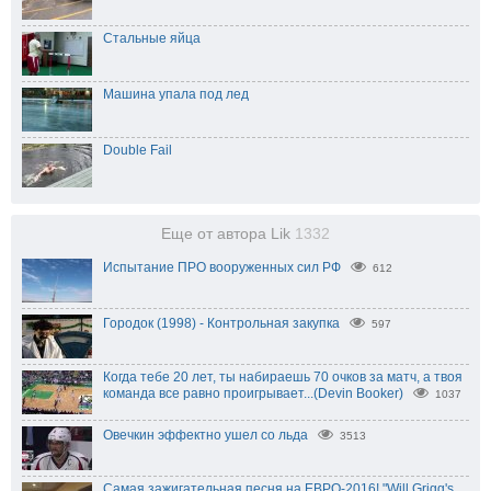
Стальные яйца
Машина упала под лед
Double Fail
Еще от автора Lik
1332
Испытание ПРО вооруженных сил РФ
612
Городок (1998) - Контрольная закупка
597
Когда тебе 20 лет, ты набираешь 70 очков за матч, а твоя
команда все равно проигрывает...(Devin Booker)
1037
Овечкин эффектно ушел со льда
3513
Самая зажигательная песня на ЕВРО-2016! "Will Grigg's