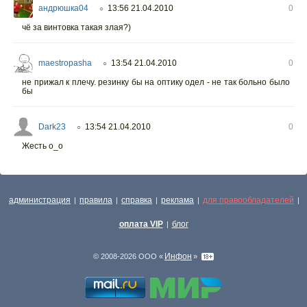
андрюшка04
13:56 21.04.2010
0
○
чё за винтовка такая злая?)
maestropasha
13:54 21.04.2010
0
○
не прижал к плечу. резинку бы на оптику одел - не так больно было
бы
Dark23
13:54 21.04.2010
0
○
Жесть о_о
администрация
правила
справка
реклама
для правообладателей
|
|
|
|
|
оплата VIP
блог
|
Инфон
© 2008-2026 ООО «
»