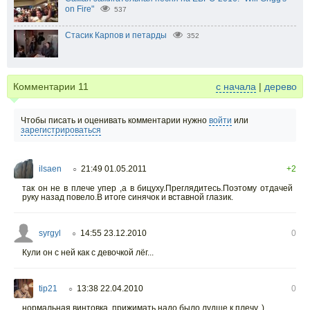
on Fire"
537
Стасик Карпов и петарды
352
Комментарии
11
с начала
|
дерево
Чтобы писать и оценивать комментарии нужно
войти
или
зарегистрироваться
ilsaen
21:49 01.05.2011
+2
○
так он не в плече упер ,а в бицуху.Преглядитесь.Поэтому отдачей
руку назад повело.В итоге синячок и вставной глазик.
syrgyl
14:55 23.12.2010
0
○
Кули он с ней как с девочкой лёг...
tip21
13:38 22.04.2010
0
○
нормальная винтовка, прижимать надо было лудше к плечу. )