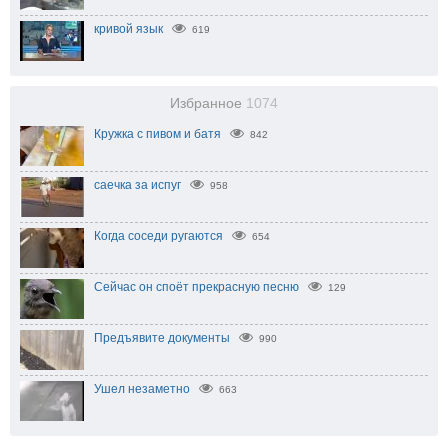
кривой язык
619
Избранное
1074
Кружка с пивом и батя
842
саечка за испуг
958
Когда соседи ругаются
654
Сейчас он споёт прекрасную песню
129
Предъявите документы
990
Ушел незаметно
663