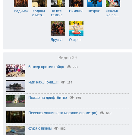
Ведьмак
Ходячи
Во все
Викинги
Физрук
Реальн
е мер
…
тяжкие
ые па
…
Друзья
Остров
Видео
39
боксер против тайца
797
Иди нах.. Тони...!!!
114
Пожар на дрифтбитве
465
Песенка машиниста московского метро)
668
фура с пивом
882