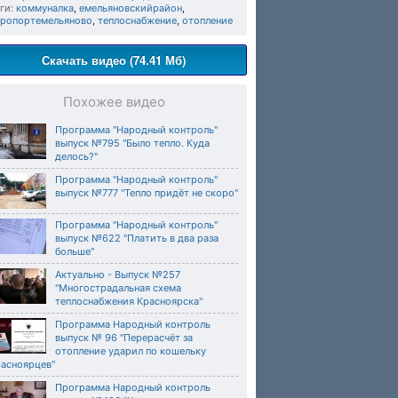
ги:
коммуналка
,
емельяновскийрайон
,
эропортемельяново
,
теплоснабжение
,
отопление
Скачать видео (74.41 Мб)
Похожее видео
Программа "Народный контроль"
выпуск №795 "Было тепло. Куда
делось?"
Программа "Народный контроль"
выпуск №777 "Тепло придёт не скоро"
Программа "Народный контроль"
выпуск №622 "Платить в два раза
больше"
Актуально - Выпуск №257
"Многострадальная схема
теплоснабжения Красноярска"
Программа Народный контроль
выпуск № 96 "Перерасчёт за
отопление ударил по кошельку
расноярцев"
Программа Народный контроль