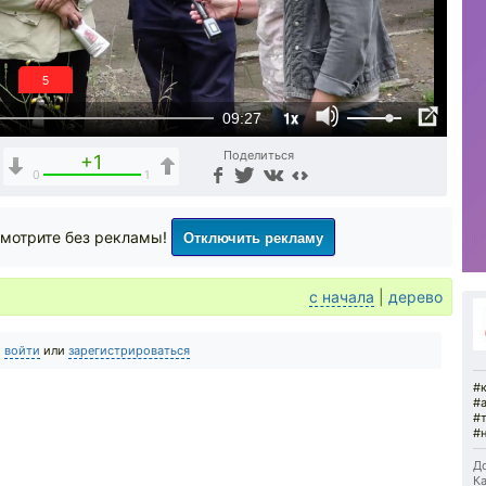
5
1x
09:27
Поделиться
+1
0
1
Отключить рекламу
мотрите без рекламы!
с начала
|
дерево
о
войти
или
зарегистрироваться
#
#
#
#
До
Ка