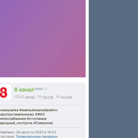
8 канал
9099
| 0
15222
видео
19
постов
15
друзей
коммуналка #емельяновскийрайон
аэропортемельяново #ЖКХ
теплоснабжение #отопление
народный_контроль #Смирнова
бавлено: 26 августа 2020 в 19:52
тегория:
Телевизионные передачи