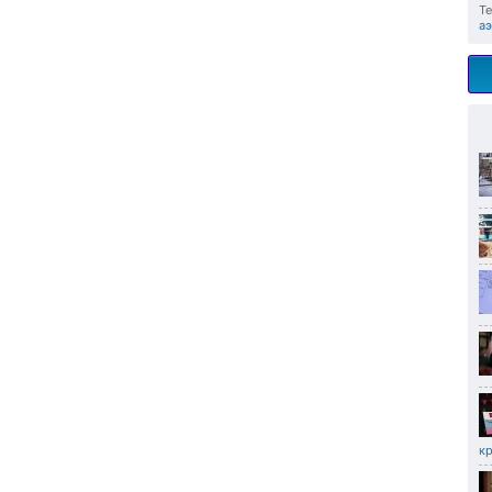
Те
а
к