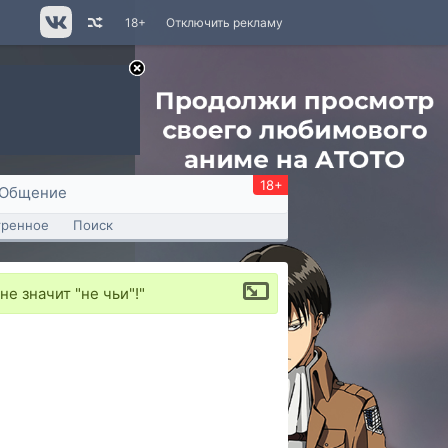
18+
Отключить рекламу
18+
Общение
тренное
Поиск
е значит "не чьи"!"