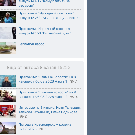
выпуск №406 "Кому платить за
ресурсы"
Программа "Народный контроль"
выпуск №762 "Мы - не люди, а изгои!"
Программа Народный контроль
выпуск №553 "Волшебный дом "
Тепловой насос
Еще от автора 8 канал
15222
Программа "Главные новости" на 8
канале от 06.08.2026 Часть 1
7
Программа "Главные новости" на 8
канале от 06.08.2026 Часть 2
4
Интервью на 8 канале. Иван Головкин,
Алексей Куринный, Елена Родикова.
0
Погода в Красноярском крае на
07.08.2026
1