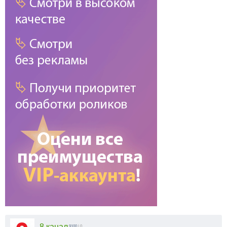
8 канал
9100
| 0