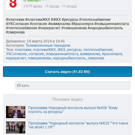
15225
видео
19
постов
15
друзей
#платежки #платежиЖКХ #ЖКХ #ресурсы #теплоснабжение
#УКСогласие #согласие #коммуналка #Красноярск #повышеннаяплата
#теплоснабжение #перерасчет #тимошенкова #народныйконтроль
#смирнова
Добавлено: 19 марта 2019 в 19:46
Категория:
Телевизионные передачи
Теги:
платежки
,
платежиЖКХ
,
ЖКХ
,
ресурсы
,
теплоснабжение
,
УКСогласие
,
согласие
,
повышеннаяплата
,
коммуналка
,
Красноярск
,
перерасчет
,
тимошенкова
,
народныйконтроль
,
смирнова
Скачать видео (41.83 Мб)
Похожее видео
Программа Народный контроль выпуск №406 "Кому
платить за ресурсы"
Программа "Народный контроль" выпуск №616 "Что такое
"не везёт с УК""