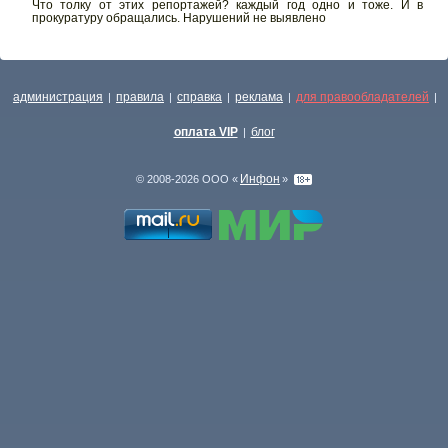
Что толку от этих репортажей? каждый год одно и тоже. И в
прокуратуру обращались. Нарушений не выявлено
администрация
правила
справка
реклама
для правообладателей
|
|
|
|
|
оплата VIP
блог
|
Инфон
© 2008-2026 ООО «
»