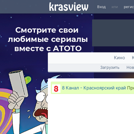
Вход
или
реги
Кино
Загрузить
Нов
8 Канал - Красноярский край
Про