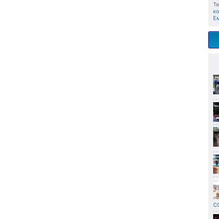
Те
к
Е
С