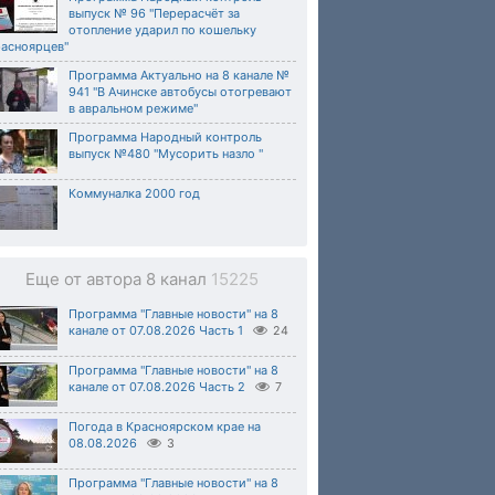
выпуск № 96 "Перерасчёт за
отопление ударил по кошельку
расноярцев"
Программа Актуально на 8 канале №
941 "В Ачинске автобусы отогревают
в авральном режиме"
Программа Народный контроль
выпуск №480 "Мусорить назло "
Коммуналка 2000 год
Еще от автора 8 канал
15225
Программа "Главные новости" на 8
канале от 07.08.2026 Часть 1
24
Программа "Главные новости" на 8
канале от 07.08.2026 Часть 2
7
Погода в Красноярском крае на
08.08.2026
3
Программа "Главные новости" на 8