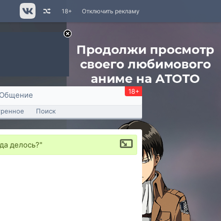
18+
Отключить рекламу
18+
Общение
тренное
Поиск
да делось?"