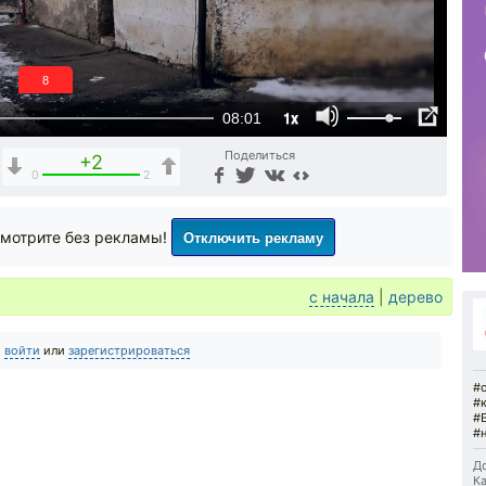
7
1x
08:01
Поделиться
+2
0
2
Отключить рекламу
мотрите без рекламы!
с начала
|
дерево
о
войти
или
зарегистрироваться
#
#
#
#
До
Ка