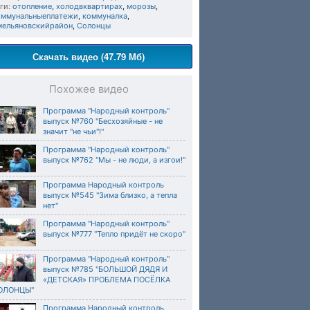
ги:
отопление
,
холодвквартирах
,
морозы
,
оммунальныеплатежи
,
коммуналка
,
мельяновскийрайон
,
Солонцы
Скачать видео (47.79 Мб)
Похожее видео
Программа "Народный контроль"
выпуск №760 "Бесхозяйные - не
значит "не чьи"!"
Программа "Народный контроль"
выпуск №762 "Мы - не люди, а изгои!"
Программа Народный контроль
выпуск №545 "Зима близко, а тепла
нет"
Программа "Народный контроль"
выпуск №777 "Тепло придёт не скоро"
Программа "Народный контроль"
выпуск №785 "БОЛЬШОЙ ДЯДЯ И
«ДЕТСКАЯ» ПРОБЛЕМА ПОСЁЛКА
ОЛОНЦЫ"
Программа Народный контроль