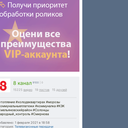
8 канал
9100
| 0
15225
видео
19
постов
15
друзей
отопление #холодвквартирах #морозы
коммунальныеплатежи #коммуналка #КЭК
Емельяновскийрайон #Солонцы
народный_контроль #Смирнова
бавлено: 1 февраля 2021 в 18:58
тегория:
Телевизионные передачи