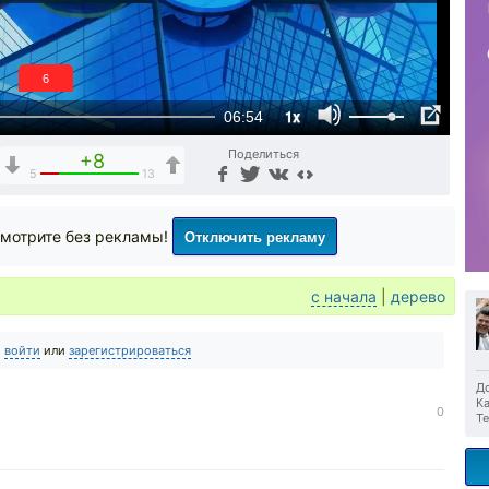
5
1x
06:54
Поделиться
+8
5
13
Отключить рекламу
мотрите без рекламы!
с начала
|
дерево
о
войти
или
зарегистрироваться
До
Ка
0
Те