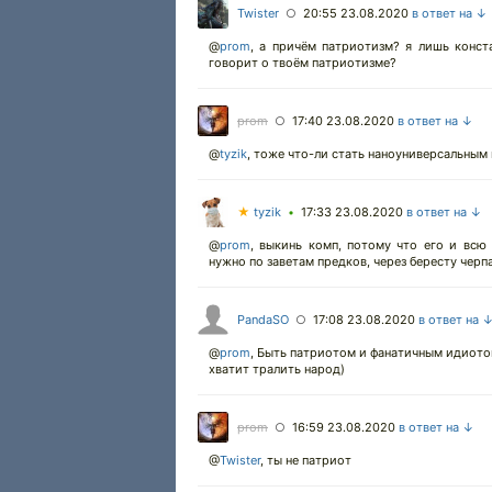
Twister
20:55 23.08.2020
в ответ на ↓
○
@
prom
,
а причём патриотизм? я лишь конста
говорит о твоём патриотизме?
prom
17:40 23.08.2020
в ответ на ↓
○
@
tyzik
,
тоже что-ли стать наноуниверсальным
★
tyzik
17:33 23.08.2020
в ответ на ↓
•
@
prom
,
выкинь комп, потому что его и всю и
нужно по заветам предков, через бересту черп
PandaSO
17:08 23.08.2020
в ответ на 
○
@
prom
,
Быть патриотом и фанатичным идиотом
хватит тралить народ)
prom
16:59 23.08.2020
в ответ на ↓
○
@
Twister
,
ты не патриот