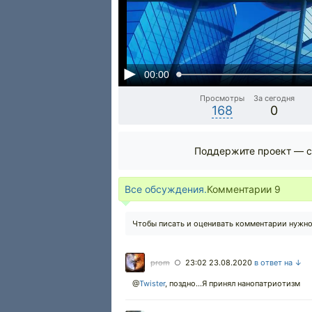
00:00
Просмотры
За сегодня
168
0
Поддержите проект — с
Все обсуждения.
Комментарии
9
Чтобы писать и оценивать комментарии нужн
prom
23:02 23.08.2020
в ответ на ↓
○
@
Twister
,
поздно...Я принял нанопатриотизм