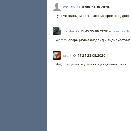
ossuary
16:08 23.08.2020
○
Гугл молодцы, много классных проектов, дост
Twister
15:43 23.08.2020
в ответ на ↓
○
@
prom
,
операционка андроид и видиохостинг ю
prom
14:24 23.08.2020
○
Надо отрубать эту заморскую дьявольщину