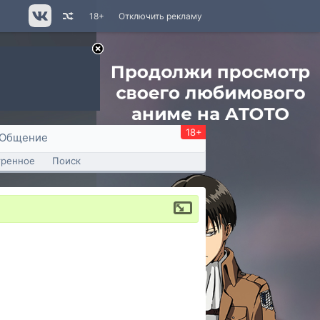
18+
Отключить рекламу
18+
Общение
тренное
Поиск