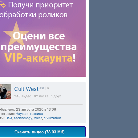
Cult West
852
| 0
248
видео
82
поста
1
друг
бавлено: 23 августа 2020 в 13:06
тегория:
Наука и техника
ги:
USA
,
technology
,
west
,
civilization
Скачать видео (78.03 Мб)