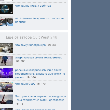
что там на низких орбитах
летательные аппараты о которых вы
не знали
Еще от автора Cult West
248
что там у иностранцев
33
американская школа тем временем
300
россияне наверное забыли о таких
мероприятиях, а некоторые уже и не
узнают
166
что там в США
170
Это произошло, первая тысяча домов
Tesla стоимостью $7999 доставлена
18