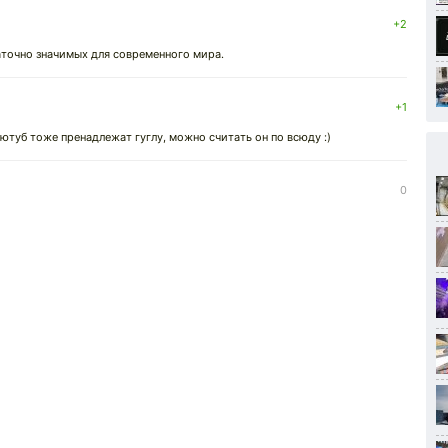
+2
аточно значимых для современного мира.
+1
туб тоже пренадлежат гуглу, можно считать он по всюду :)
0