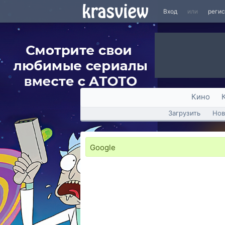
Вход
или
реги
Кино
Загрузить
Нов
Google