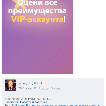
★
Putnic
41172
|
+1
7100
видео
11117
постов
54
друга
Добавлено: 22 августа 2020 в 11:28
Категория:
Новости и политика
Теги:
Politsturm
,
Россия
,
капитализм
,
экономика
,
эксплуатация
,
свобода
,