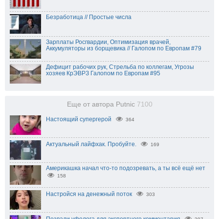
Безработица // Простые числа
Зарплаты Росгвардии, Оптимизация врачей,
Аккумуляторы из борщевика // Галопом по Европам #79
Дефицит рабочих рук, Стрельба по коллегам, Угрозы
хозяев КрЭВРЗ Галопом по Европам #95
Еще от автора Putnic
7100
Настоящий супергерой
364
Актуальный лайфхак. Пробуйте.
169
Америкашка начал что-то подозревать, а ты всё ещё нет
158
Настройся на денежный поток
303
Позвали уфолога для экспертного комментария