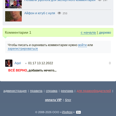
297
Айфон и ютуб с нуля
253
Комментарии
1
с начала
|
дерево
Чтобы писать и оценивать комментарии нужно
войти
или
зарегистрироваться
Aqel
01:17 13.12.2022
0
○
ВСЁ ВЕРНО
, добавить нечего...
администрация
правила
справка
реклама
для правообладателей
|
|
|
|
|
оплата VIP
блог
|
Инфон
© 2008-2026 ООО «
»