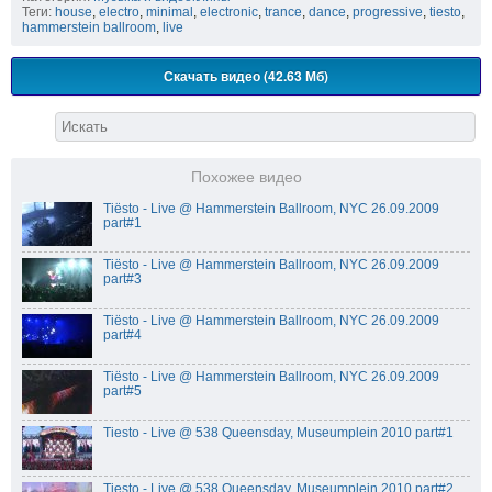
Теги:
house
,
electro
,
minimal
,
electronic
,
trance
,
dance
,
progressive
,
tiesto
,
hammerstein ballroom
,
live
Скачать видео (42.63 Мб)
Похожее видео
Tiёsto - Live @ Hammerstein Ballroom, NYC 26.09.2009
part#1
Tiёsto - Live @ Hammerstein Ballroom, NYC 26.09.2009
part#3
Tiёsto - Live @ Hammerstein Ballroom, NYC 26.09.2009
part#4
Tiёsto - Live @ Hammerstein Ballroom, NYC 26.09.2009
part#5
Tiesto - Live @ 538 Queensday, Museumplein 2010 part#1
Tiesto - Live @ 538 Queensday, Museumplein 2010 part#2