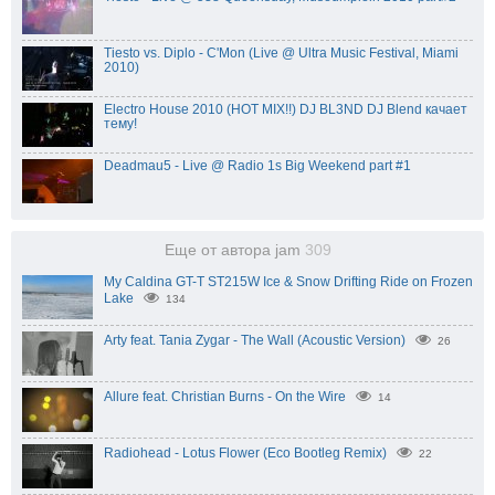
Tiesto vs. Diplo - C'Mon (Live @ Ultra Music Festival, Miami
2010)
Electro House 2010 (HOT MIX!!) DJ BL3ND DJ Blend качает
тему!
Deadmau5 - Live @ Radio 1s Big Weekend part #1
Еще от автора jam
309
My Caldina GT-T ST215W Ice & Snow Drifting Ride on Frozen
Lake
134
Arty feat. Tania Zygar - The Wall (Acoustic Version)
26
Allure feat. Christian Burns - On the Wire
14
Radiohead - Lotus Flower (Eco Bootleg Remix)
22