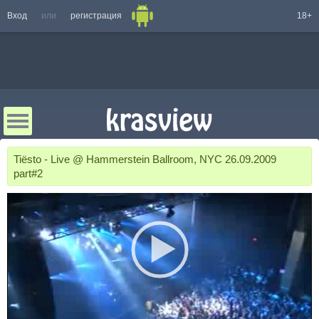
Вход
или
регистрация
18+
Tiёsto - Live @ Hammerstein Ballroom, NYC 26.09.2009
part#2