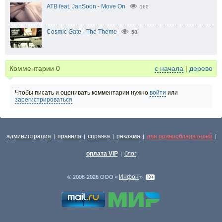
ATB feat. JanSoon - Move On
160
Cosmic Gate - The Theme
58
Комментарии
0
с начала
|
дерево
Чтобы писать и оценивать комментарии нужно
войти
или
зарегистрироваться
администрация
правила
справка
реклама
для правообладателей
|
|
|
|
|
оплата VIP
блог
|
Инфон
© 2008-2026 ООО «
»