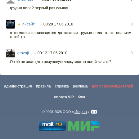
грудью пола? первый раз слышу
★
Инсайт
00:20 17.06.2010
0
○
отжимания производятся до касания грудью пола...а это онанизм
какой-то..
groznji
00:12 17.06.2010
0
○
Он чё не знает,что резуновую лодку можно ногой качать?
администрация
правила
справка
реклама
для правообладателей
|
|
|
|
|
оплата VIP
блог
|
Инфон
© 2008-2026 ООО «
»