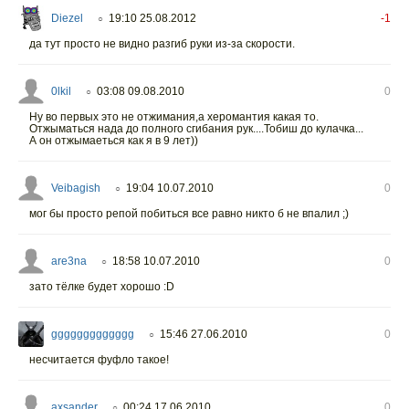
Diezel
19:10 25.08.2012
-1
○
да тут просто не видно разгиб руки из-за скорости.
0lkil
03:08 09.08.2010
0
○
Ну во первых это не отжимания,а херомантия какая то.
Отжыматься нада до полного сгибания рук....Тобиш до кулачка...
А он отжымаеться как я в 9 лет))
Veibagish
19:04 10.07.2010
0
○
мог бы просто репой побиться все равно никто б не впалил ;)
are3na
18:58 10.07.2010
0
○
зато тёлке будет хорошо :D
ggggggggggggg
15:46 27.06.2010
0
○
несчитается фуфло такое!
axsander
00:24 17.06.2010
0
○