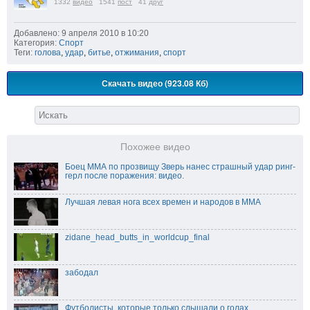
1332
видео
1541
пост
41
друг
Добавлено: 9 апреля 2010 в 10:20
Категория:
Спорт
Теги:
голова
,
удар
,
битье
,
отжимания
,
спорт
Скачать видео (923.08 Кб)
Похожее видео
Боец ММА по прозвищу Зверь нанес страшный удар ринг-
герл после поражения: видео.
Лучшая левая нога всех времен и народов в MMA
zidane_head_butts_in_worldcup_final
забодал
Футболисты, которые только слышали о голах