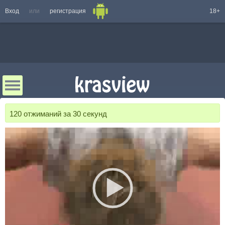
Вход
или
регистрация
18+
120 отжиманий за 30 секунд