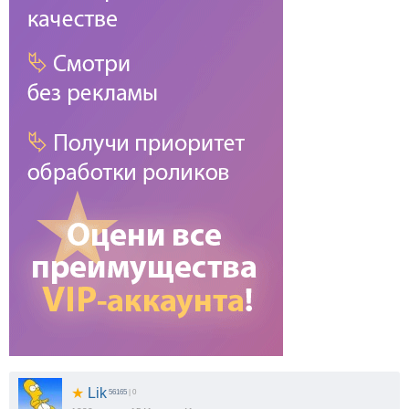
★
Lik
56165
| 0