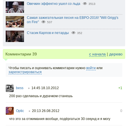
Овечкин эффектно ушел со льда
3513
Самая зажигательная песня на ЕВРО-2016! "Will Grigg's
on Fire"
537
Стасик Карпов и петарды
352
Комментарии
39
с начала
|
дерево
Чтобы писать и оценивать комментарии нужно
войти
или
зарегистрироваться
bess
14:45 18.10.2012
+1
○
200 раз сделаешь и дурачком станешь
Optic
20:13 26.08.2012
0
○
что это за отжимания вообще, подёргаться 30 секунд и я могу