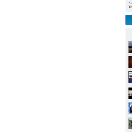
Ка
Те