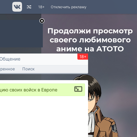
18+
Отключить рекламу
18+
Общение
тренное
Поиск
ию своих войск в Европе