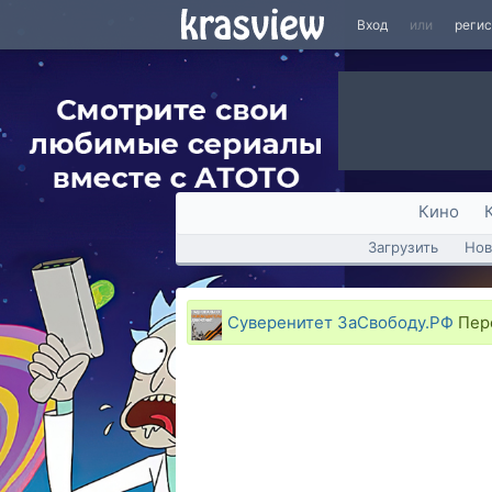
Вход
или
реги
Кино
Загрузить
Нов
Суверенитет ЗаСвободу.РФ
Пере