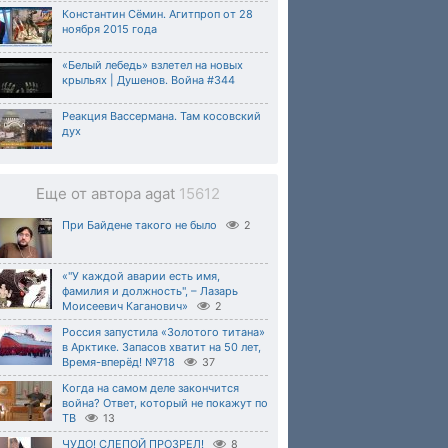
Константин Сёмин. Агитпроп от 28
ноября 2015 года
«Белый лебедь» взлетел на новых
крыльях | Душенов. Война #344
Реакция Вассермана. Там косовский
дух
Еще от автора agat
15612
При Байдене такого не было
2
«"У каждой аварии есть имя,
фамилия и должность", – Лазарь
Моисеевич Каганович»
2
Россия запустила «Золотого титана»
в Арктике. Запасов хватит на 50 лет,
Время-вперёд! №718
37
Когда на самом деле закончится
война? Ответ, который не покажут по
ТВ
13
ЧУДО! СЛЕПОЙ ПРОЗРЕЛ!
8