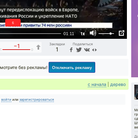
5
1x
01:11
Закладки
Поделиться
−1
1
1
0
Отключить рекламу
мотрите без рекламы!
с начала
|
дерево
о
войти
или
зарегистрироваться
М
г
сд
Ш
в
До