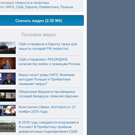
тегория:
Новости и политика
ги:
НАТО
,
США
,
Европа
,
Прибалтика
,
Польша
Скачать видео (2.52 Мб)
Похожее видео
США отправили в Европу танки для
защиты соседей РФ (новости)
США отправляют РЕКОРДНОЕ
количество войск к границам России
Вирус косит ряды НАТО. Военным
выгодам Польши и Прибалтики
помешает вирус?
Оборонные бюджеты прозападных
соседей Беларуси. Алексей Авдонин
Константин Сёмин. Агитпроп от 21
ноября 2015 года
В 2016 году ожидается вторжение в
Россию? В Прибалтику прибыли
диверсионные подразделения США!