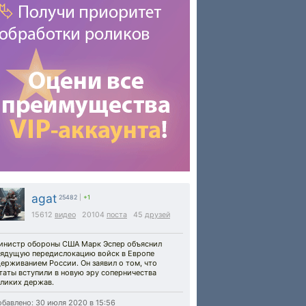
agat
25482
|
+1
15612
видео
20104
поста
45
друзей
инистр обороны США Марк Эспер объяснил
рядущую передислокацию войск в Европе
ерживанием России. Он заявил о том, что
таты вступили в новую эру соперничества
еликих держав.
бавлено: 30 июля 2020 в 15:56