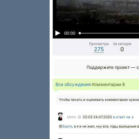
00:00
Просмотры
За сегодня
275
0
Поддержите проект — с
Все обсуждения.
Комментарии
8
Чтобы писать и оценивать комментарии нужн
Metis
22:03 24.07.2020
в ответ на ↓
○
@
Зорге
,
а я и не знал, нуу все, пздц выходным