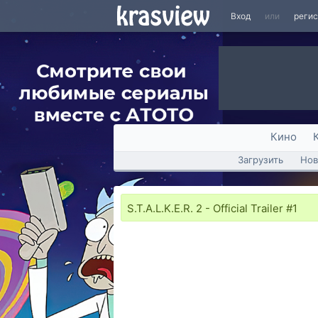
Вход
или
реги
Кино
Загрузить
Нов
S.T.A.L.K.E.R. 2 - Official Trailer #1