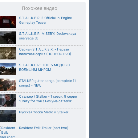
Похожее видео
S.T.A.L.K.E.R. 2 Official In-Engine
Gameplay Teaser
S.T.A.L.K.E.R (MISERY) Dedovskaya
snaryaga (1)
Сериал S.T.A.L.K.E.R. - Первая
пилотная серия (ПОЛНОСТЬЮ)
S.T.A.L.K.E.R.: ТОП-5 МОДОВ С
БОЛЬШИМ МИРОМ
STALKER guitar songs (complete 11
songs) - NEW
Сталкер / Stalker - 1 сезон, 9 серия
"Crazy for You / Без ума от тебя"
Русская тоска Metro и Stalker
Resident Evil: Trailer (part two)