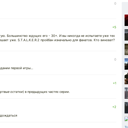
0
+5
етую. Большинство ждущих его - 30+. И вы никогда не испытаете уже тех
ает уже. S.T.A.L.K.E.R.2 проёбан изначально для фанатов. Кто виноват?
0
жидании первой игры...
+1
ртвые остатки
) в предыдущих частях серии.
+2
 дождаться