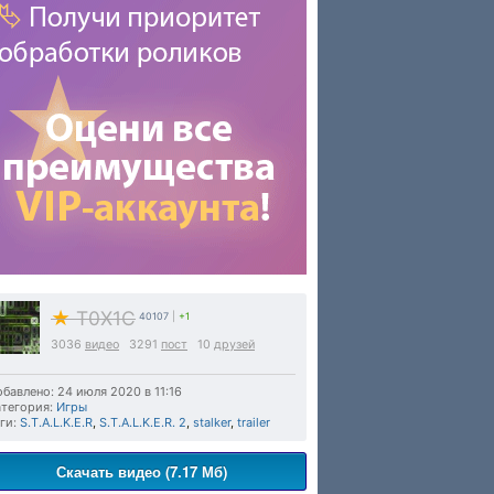
★
T0X1C
40107
|
+1
3036
видео
3291
пост
10
друзей
бавлено: 24 июля 2020 в 11:16
тегория:
Игры
ги:
S.T.A.L.K.E.R
,
S.T.A.L.K.E.R. 2
,
stalker
,
trailer
Скачать видео (7.17 Мб)