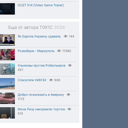
DUST 514 [Video Game Trailer]
Еще от автора T0X1C
3036
Як Европа Украину сдавала.
144
Розенбаум - Мариуполь
11380
Ульяновы против Робеспьеров
451
Спасатели НИИ БУ
908
Добро пожаловать в Америку
1173
Мона Лизу накормили тортом
515