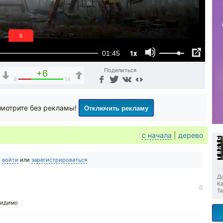
6
1x
01:45
Поделиться
+6
8
14
Отключить рекламу
мотрите без рекламы!
с начала
|
дерево
о
войти
или
зарегистрироваться
До
Ка
0
Те
 видимо