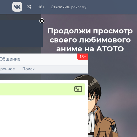
18+
Отключить рекламу
18+
Общение
тренное
Поиск