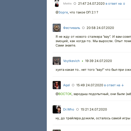
Metis
21:47 24.07.2020
в ответ на ↓
○
@
Зорге
,
что такое ОП 2.1 ?
Фестиваль
20:58 24.07.2020
○
Я не жду от нового сталкера "вау". И вам сов
эмоций, как когда-то. Мы выросли. Опыт помеш
Сами знаете.
Voytkevich
19:39 24.07.2020
•
хуета какая то.. нет того "вау!" что был при о
Aqel
15:49 24.07.2020
в ответ на ↓
○
@
BOCTOK
,
зародыш подопытный, они были (
мё
Dr.Who
15:21 24.07.2020
○
ну, до трейлера дожили, осталось самой игры