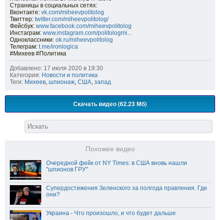
Страницы в социальных сетях:
Вконтакте:
vk.com/miheevpolitolog
Твиттер:
twitter.com/miheevpolitolog/
Фейсбук:
www.facebook.com/miheevpolitolog
Инстаграм:
www.instagram.com/politologmi...
Одноклассники:
ok.ru/miheevpolitolog
Телеграм:
t.me/ironlogica
#Михеев #Политика
Добавлено: 17 июля 2020 в 19:30
Категория:
Новости и политика
Теги:
Михеев
,
шпионаж
,
США
,
запад
Скачать видео (62.23 Мб)
Похожее видео
Очередной фейк от NY Times: в США вновь нашли
"шпионов ГРУ"
Супердостижения Зеленского за полгода правления. Где
они?
Украина - Что произошло, и что будет дальше