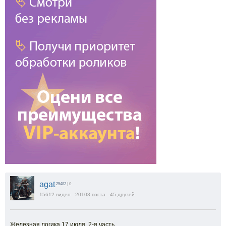
agat
25482
| 0
15612
видео
20103
поста
45
друзей
Железная логика 17 июля, 2-я часть