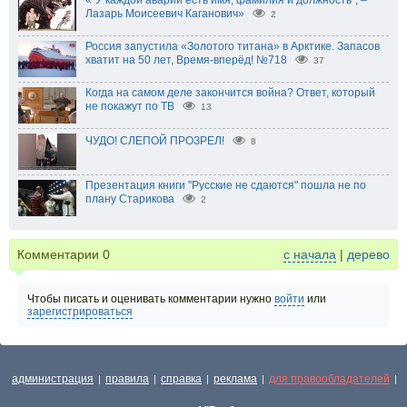
«"У каждой аварии есть имя, фамилия и должность", –
Лазарь Моисеевич Каганович»
2
Россия запустила «Золотого титана» в Арктике. Запасов
хватит на 50 лет, Время-вперёд! №718
37
Когда на самом деле закончится война? Ответ, который
не покажут по ТВ
13
ЧУДО! СЛЕПОЙ ПРОЗРЕЛ!
8
Презентация книги "Русские не сдаются" пошла не по
плану Старикова
2
Комментарии
0
с начала
|
дерево
Чтобы писать и оценивать комментарии нужно
войти
или
зарегистрироваться
администрация
правила
справка
реклама
для правообладателей
|
|
|
|
|