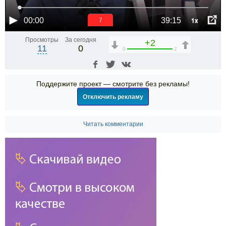
1x
00:00
39:15
6
Просмотры
За сегодня
+2
11
0
0
2
Поддержите проект — смотрите без рекламы!
Отключить рекламу
Читать комментарии