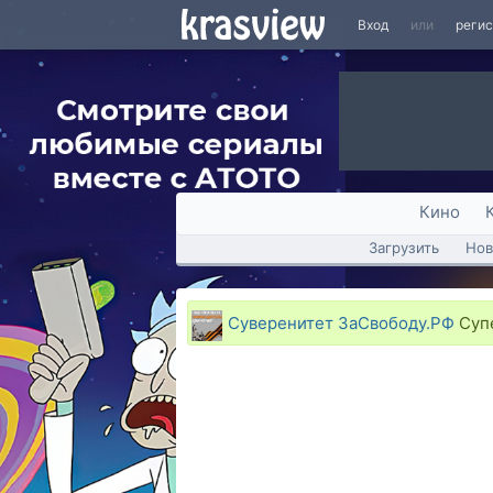
Вход
или
реги
Кино
Загрузить
Нов
Суверенитет ЗаСвободу.РФ
Супе