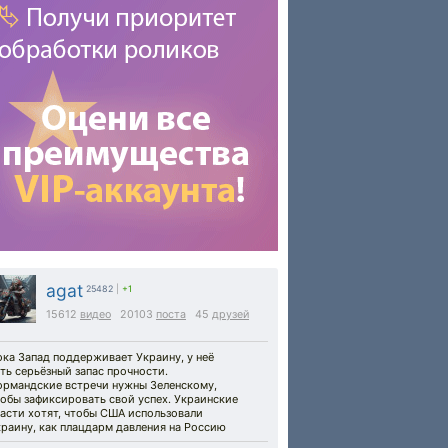
agat
25482
|
+1
15612
видео
20103
поста
45
друзей
ка Запад поддерживает Украину, у неё
ть серьёзный запас прочности.
ормандские встречи нужны Зеленскому,
обы зафиксировать свой успех. Украинские
асти хотят, чтобы США использовали
раину, как плацдарм давления на Россию