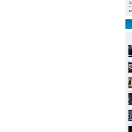
До
Ка
Те