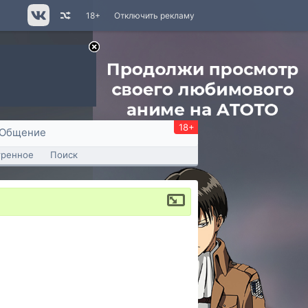
18+
Отключить рекламу
18+
Общение
тренное
Поиск