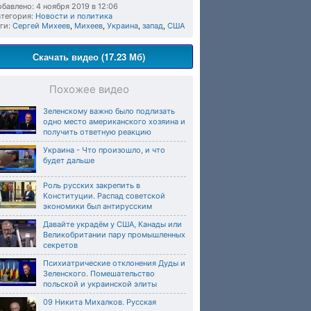
бавлено: 4 ноября 2019 в 12:06
тегория:
Новости и политика
ги:
Сергей Михеев
,
Михеев
,
Украина
,
запад
,
США
Скачать видео (17.23 Мб)
Похожее видео
Зеленскому важно было подлизать
одно место американского хозяина и
получить ответную реакцию
Украина - Что произошло, и что
будет дальше
Роль русских закрепить в
Конституции. Распад советской
экономики был антирусским
Давайте украдём у США, Канады или
Великобритании пару промышленных
секретов
Психиатрические отклонения Дуды и
Зеленского. Помешательство
польской и украинской элиты
09 Никита Михалков. Русская