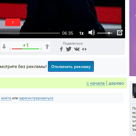
6
1x
06:35
Поделиться
+1
3
4
Отключить рекламу
мотрите без рекламы!
с начала
|
дерево
о
войти
или
зарегистрироваться
По
ес
Н
чт
вл
Ук