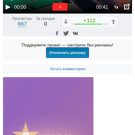
1x
00:00
00:41
4
Просмотры
За сегодня
+112
867
0
16
128
Поддержите проект — смотрите без рекламы!
Отключить рекламу
Читать комментарии