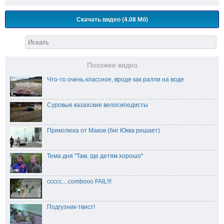
Скачать видео (4.08 Мб)
Похожее видео
Что-то очень классное, вроде как ралли на воде
Суровые казахские велосипедисты
Приколюха от Маков (биг Юкка решает)
Тема дня "Там, где детям хорошо"
ccccc....combooo FAIL!!!
Подгузник-твист!