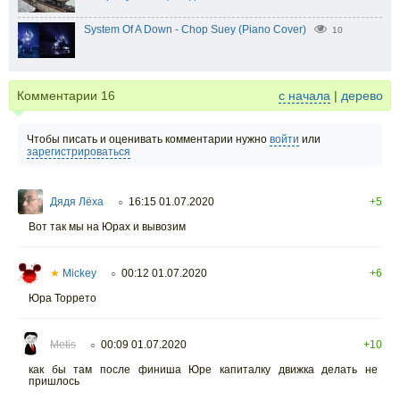
System Of A Down - Chop Suey (Piano Cover)
10
Комментарии
16
с начала
|
дерево
Чтобы писать и оценивать комментарии нужно
войти
или
зарегистрироваться
Дядя Лёха
16:15 01.07.2020
+5
○
Вот так мы на Юрах и вывозим
★
Mickey
00:12 01.07.2020
+6
○
Юра Торрето
Metis
00:09 01.07.2020
+10
○
как бы там после финиша Юре капиталку движка делать не
пришлось