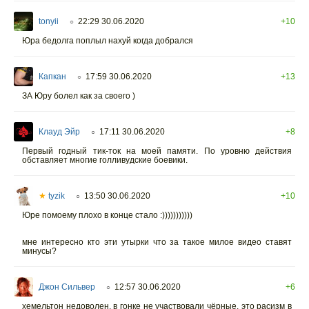
tonyii
22:29 30.06.2020
+10
○
Юра бедолга поплыл нахуй когда добрался
Капкан
17:59 30.06.2020
+13
○
ЗА Юру болел как за своего )
Клауд Эйр
17:11 30.06.2020
+8
○
Первый годный тик-ток на моей памяти. По уровню действия
обставляет многие голливудские боевики.
★
tyzik
13:50 30.06.2020
+10
○
Юре помоему плохо в конце стало :)))))))))))
мне интересно кто эти утырки что за такое милое видео ставят
минусы?
Джон Сильвер
12:57 30.06.2020
+6
○
хемельтон недоволен, в гонке не участвовали чёрные. это расизм в