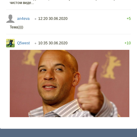
чистом виде...
an4eva
12:20 30.06.2020
+5
○
Тема))))
Q5west
10:35 30.06.2020
+10
○