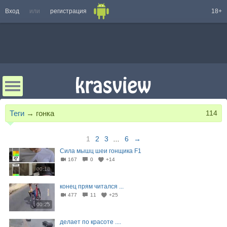
Вход
или
регистрация
18+
Теги
→
гонка
114
1
2
3
...
6
→
Сила мышц шеи гонщика F1
167
0
+14
00:18
конец прям читался ...
477
11
+25
00:25
делает по красоте ....