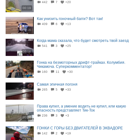
442
7
+20
00:19
Как унизить гоночный багги?⁠⁠ Вот так!
409
6
+13
00:16
Когда мама сказала, что будет смотреть твой заезд
541
3
+25
00:16
Гонка на безмоторных дрифт-трайках. Колумбия.
Чикамоча. Суперкомментатор!
160
11
+30
12:20
Самая эпичная погоня
265
5
+33
02:07
Права купил, а умение водить не купил, или какую
опасность представляет Тик-Ток
236
3
+3
00:20
ГОНКИ С ГОРЫ БЕЗ ДВИГАТЕЛЕЙ В ЭКВАДОРЕ
142
2
+19
16:05