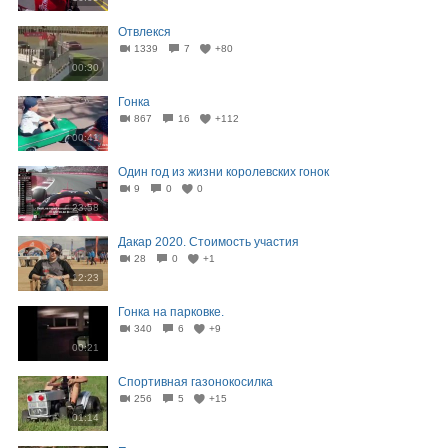
Отвлекся
1339
7
+80
00:30
Гонка
867
16
+112
00:41
Один год из жизни королевских гонок
9
0
0
23:58
Дакар 2020. Стоимость участия
28
0
+1
12:23
Гонка на парковке.
340
6
+9
00:21
Спортивная газонокосилка
256
5
+15
01:14