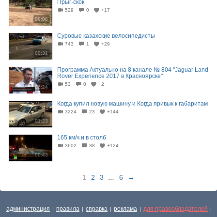
Прыг-скок
529
0
+17
00:06
Суровые казахские велосипедисты
743
1
+29
00:31
Программа Актуально на 8 канале № 804 "Jaguar Land
Rover Experience 2017 в Красноярске"
53
0
−2
06:24
Когда купил новую машину и Когда привык к габаритам
3224
23
+144
01:23
165 км/ч и в столб
3602
38
+124
00:43
1
2
3
...
6
→
администрация
правила
справка
реклама
для правообладателей
|
|
|
|
|