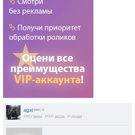
agat
25482
|
+9
15612
видео
20107
постов
45
друзей