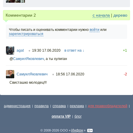
Комментарии
2
с начала
|
дерево
Чтобы писать и оценивать комментарии нужно
войти
или
зарегистрироваться
agat
19:30 17.06.2020
в ответ на ↓
+1
○
@
СамуилЯковлевич
,
а ты хулиган
СамуилЯковлевич
18:56 17.06.2020
-2
○
Свисташко молодец!!!
администрация
правила
справка
реклама
для правообладателей
|
|
|
|
|
оплата VIP
блог
|
Инфон
© 2008-2026 ООО «
»