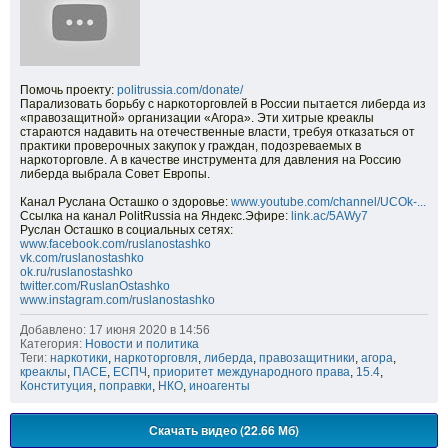
Помочь проекту:
politrussia.com/donate/
Парализовать борьбу с наркоторговлей в России пытается либерда из
«правозащитной» организации «Агора». Эти хитрые креаклы
стараются надавить на отечественные власти, требуя отказаться от
практики проверочных закупок у граждан, подозреваемых в
наркоторговле. А в качестве инструмента для давления на Россию
либерда выбрала Совет Европы.
Канал Руслана Осташко о здоровье:
www.youtube.com/channel/UCOk-...
Ссылка на канал PolitRussia на Яндекс.Эфире:
link.ac/5AWy7
Руслан Осташко в социальных сетях:
www.facebook.com/ruslanostashko
vk.com/ruslanostashko
ok.ru/ruslanostashko
twitter.com/RuslanOstashko
www.instagram.com/ruslanostashko
Добавлено: 17 июня 2020 в 14:56
Категория:
Новости и политика
Теги:
наркотики
,
наркоторговля
,
либерда
,
правозащитники
,
агора
,
креаклы
,
ПАСЕ
,
ЕСПЧ
,
приоритет международного права
,
15.4
,
Конституция
,
поправки
,
НКО
,
иноагенты
Скачать видео (22.66 Мб)