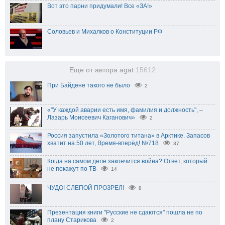
Вот это парни придумали! Все «ЗА!»
Соловьев и Михалков о Конституции РФ
Еще от автора agat
15612
При Байдене такого не было
2
«"У каждой аварии есть имя, фамилия и должность", –
Лазарь Моисеевич Каганович»
2
Россия запустила «Золотого титана» в Арктике. Запасов
хватит на 50 лет, Время-вперёд! №718
37
Когда на самом деле закончится война? Ответ, который
не покажут по ТВ
14
ЧУДО! СЛЕПОЙ ПРОЗРЕЛ!
8
Презентация книги "Русские не сдаются" пошла не по
плану Старикова
2