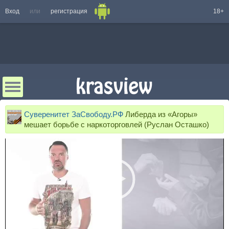
Вход
или
регистрация
18+
Суверенитет ЗаСвободу.РФ
Либерда из «Агоры»
мешает борьбе с наркоторговлей (Руслан Осташко)