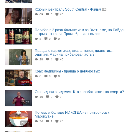
Южный централ / South Central - Фильм
69
0
+5
01:38:37
Погибло в 2 раза больше чем во Вьетнаме, но Байден
закрывает глаза. Трамп бросает вызов
8
0
0
17:02
Правда о наркотиках, шкала тонов, дианетика,
одитинг, Марина Грибанова часть 3
28
4
+5
36:04
Крах медицины - правда о девяностых
0
0
0
42:13
Опиоидная эпидемия. Кто зарабатывает на смерти?
16
0
0
23:57
Почему я больше НИКОГДА не притронусь к
Марихуане
34
1
+5
20:57