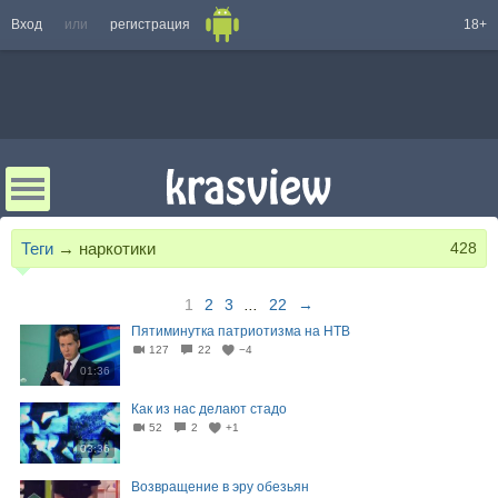
Вход
или
регистрация
18+
Теги
→
наркотики
428
1
2
3
...
22
→
Пятиминутка патриотизма на НТВ
127
22
−4
01:36
Как из нас делают стадо
52
2
+1
03:36
Возвращение в эру обезьян