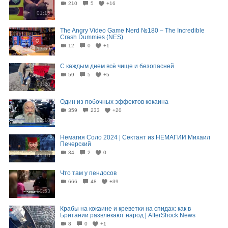
210
5
+16
01:15
The Angry Video Game Nerd №180 – The Incredible
Crash Dummies (NES)
12
0
+1
17:59
С каждым днем всё чище и безопасней
59
5
+5
14:20
Один из побочных эффектов кокаина
359
233
+20
02:18
Немагия Соло 2024 | Сектант из НЕМАГИИ Михаил
Печерский
34
2
0
41:10
Что там у пендосов
666
48
+39
00:53
Крабы на кокаине и креветки на спидах: как в
Британии развлекают народ | AfterShock.News
8
0
+1
14:25