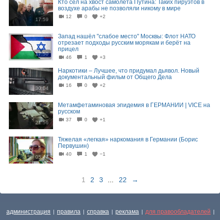
Кто сел на хвост самолёта Путина: Таких пируэтов в
воздухе арабы не позволяли никому в мире
12
0
+2
17:59
Запад нашёл "слабое место" Москвы: Флот НАТО
отрезает подходы русским морякам и берёт на
прицел
17:50
46
1
+3
Наркотики – Лучшее, что придумал дьявол. Новый
документальный фильм от Общего Дела
16
0
+2
30:04
Метамфетаминовая эпидемия в ГЕРМАНИИ | VICE на
русском
37
0
+1
21:56
Тяжелая «легкая» наркомания в Германии (Борис
Первушин)
40
1
−1
05:47
1
2
3
...
22
→
администрация
правила
справка
реклама
для правообладателей
|
|
|
|
|