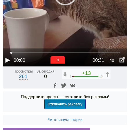
1x
00:00
00:31
7
Просмотры
За сегодня
+13
261
0
2
15
Поддержите проект — смотрите без рекламы!
Отключить рекламу
Читать комментарии