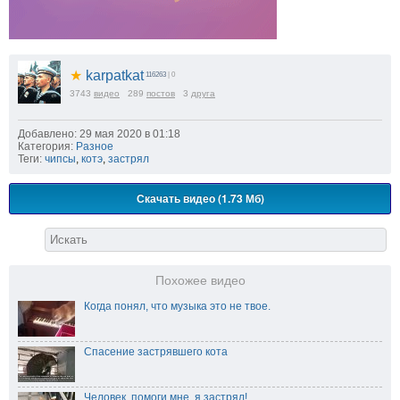
★
karpatkat
116263
| 0
3743
видео
289
постов
3
друга
Добавлено: 29 мая 2020 в 01:18
Категория:
Разное
Теги:
чипсы
,
котэ
,
застрял
Скачать видео (1.73 Мб)
Похожее видео
Когда понял, что музыка это не твое.
Спасение застрявшего кота
Человек, помоги мне, я застрял!