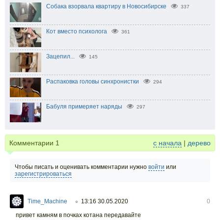
Собака взорвала квартиру в Новосибирске
337
Кот вместо психолога
361
Зацепил...
145
Распаковка головы синхронистки
294
Бабуля примеряет наряды
297
Комментарии
1
с начала
|
дерево
Чтобы писать и оценивать комментарии нужно
войти
или
зарегистрироваться
Time_Machine
13:16 30.05.2020
0
○
привет камням в почках котана передавайте