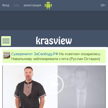
Вход
или
регистрация
18+
Суверенитет ЗаСвободу.РФ
На «святое» позарились:
Навальному заблокировали счета (Руслан Осташко)