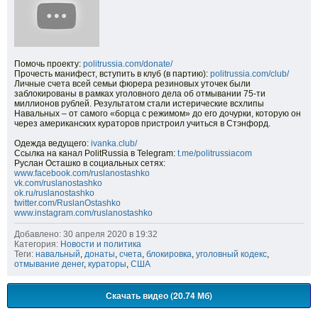
Помочь проекту:
politrussia.com/donate/
Прочесть манифест, вступить в клуб (в партию):
politrussia.com/club/
Личные счета всей семьи фюрера резиновых уточек были
заблокированы в рамках уголовного дела об отмывании 75-ти
миллионов рублей. Результатом стали истерические всхлипы
Навальных – от самого «борца с режимом» до его дочурки, которую он
через американских кураторов пристроил учиться в Стэнфорд.
Одежда ведущего:
ivanka.club/
Ссылка на канал PolitRussia в Telegram:
t.me/politrussiacom
Руслан Осташко в социальных сетях:
www.facebook.com/ruslanostashko
vk.com/ruslanostashko
ok.ru/ruslanostashko
twitter.com/RuslanOstashko
www.instagram.com/ruslanostashko
Добавлено: 30 апреля 2020 в 19:32
Категория:
Новости и политика
Теги:
навальный
,
донаты
,
счета
,
блокировка
,
уголовный кодекс
,
отмывание денег
,
кураторы
,
США
Скачать видео (20.74 Мб)