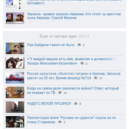
Оптимист)
Украина - кривое зеркало Америки. Кто стоит за арестом
сына Авакова. Сергей Михеев
Еще от автора agat
15612
При Байдене такого не было
2
«"У каждой аварии есть имя, фамилия и должность", –
Лазарь Моисеевич Каганович»
2
Россия запустила «Золотого титана» в Арктике. Запасов
хватит на 50 лет, Время-вперёд! №718
37
Когда на самом деле закончится война? Ответ, который
не покажут по ТВ
14
ЧУДО! СЛЕПОЙ ПРОЗРЕЛ!
8
Презентация книги "Русские не сдаются" пошла не по
плану Старикова
2