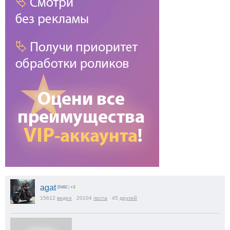
agat
25482
|
+3
15612
видео
20104
поста
45
друзей