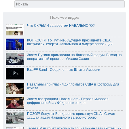
Похожее видео
Что СКРЫЛИ за арестом НАВАЛЬНОГО?
КОТ КОСТЯН о Путине, будущем президенте США,
патриотах, смерти Навального и лидере оппозиции
Зачем Путина пригласили на Давосский форум. Выход на
оперативный простор. Михаил Хазин
ЕжоFF Band - Соединенные Штаты Америки
Навальный пригласил дипломатов США в Кострому для
отчета.
Зачем возвращают Навального / Первая мировая
цифровая война / Фёдоров в эфире
ПОЗОР! Депутат Бондаренко присягнул США | Самая
худшая акция Навального за всю историю
Тереза Мэй хочет отключить социальные сети (Уставший