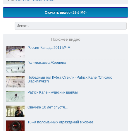
Скачать видео (29.6 Мб)
Похожее видео
Россия-Канада 2011 МЧМ
Гол-красавец Жердева
Победный гол Кубка Стэнли (Patrick Kane "Chicago
Blackhawks")
Patrick Kane - кудесник шайбы
Овечкин 10 лет спустя...
10-ка поломанных ограждений в хоккее