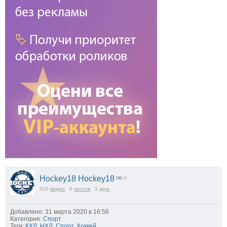
Hockey18 Hockey18
198
| 0
329
видео
0
постов
1
друг
Добавлено: 31 марта 2020 в 16:56
Категория:
Спорт
Теги:
КХЛ
,
НХЛ
,
Спорт
,
Хоккей