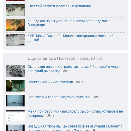
Светлой памяти Алексея Черепанова
Канадская "культура": болельщики беспределят в
Ванкувере
КХЛ. Матч "Витязя" в Минске завершился массовой
дракой.
Еще от автора Hockey18 Hockey18
329
Океанский гигант. Как работает самый большой в мире
плавучий рыбзавод
8
Электрички и их обитатели
3
Без света и тепла в ледяной пустыне.
6
Меня приговорили к расстрелу за убийство, которое я не
совершал
1
Воздушная тюрьма. Как советские зеки угнали самолет с
экипажем и пассажирами в Пакистан
2