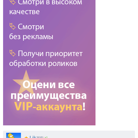
★
Lik
56165
|
+1