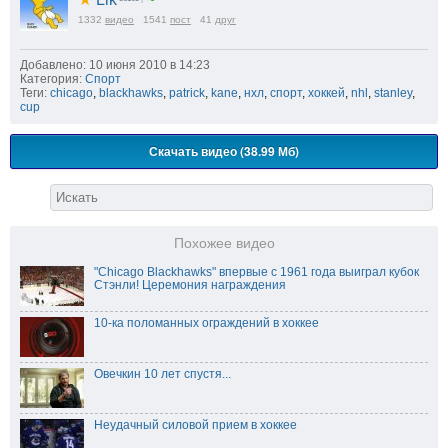
1332
видео
1541
пост
41
друг
Добавлено: 10 июня 2010 в 14:23
Категория:
Спорт
Теги:
chicago
,
blackhawks
,
patrick
,
kane
,
нхл
,
спорт
,
хоккей
,
nhl
,
stanley
,
cup
Скачать видео (38.99 Мб)
Похожее видео
"Chicago Blackhawks" впервые с 1961 года выиграл кубок
Стэнли! Церемония награждения
10-ка поломанных ограждений в хоккее
Овечкин 10 лет спустя...
Неудачный силовой прием в хоккее