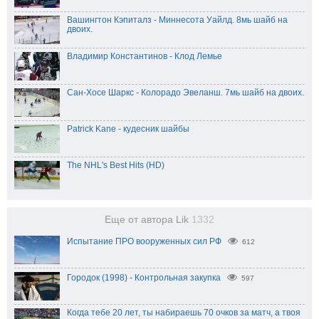
Вашингтон Кэпиталз - Миннесота Уайлд. 8мь шайб на
двоих.
Владимир Константинов - Клод Лемье
Сан-Хосе Шаркс - Колорадо Эвеланш. 7мь шайб на двоих.
Patrick Kane - кудесник шайбы
The NHL's Best Hits (HD)
Еще от автора Lik
1332
Испытание ПРО вооруженных сил РФ
612
Городок (1998) - Контрольная закупка
597
Когда тебе 20 лет, ты набираешь 70 очков за матч, а твоя