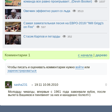
команда все равно проигрывает...(Devin Booker)
1037
Овечкин эффектно ушел со льда
3513
Самая зажигательная песня на ЕВРО-2016! "Will Grigg's
on Fire"
537
Стасик Карпов и петарды
352
Комментарии
1
с начала
|
дерево
Чтобы писать и оценивать комментарии нужно
войти
или
зарегистрироваться
sasha231
19:11 10.06.2010
0
○
Молодцы чикагцы, впервые с 1961 года завоевали кубок, после
вылета Вашиков и пингвинят за них и канадианс болел!=)