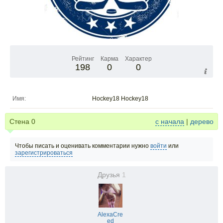
Рейтинг
Карма
Характер
198
0
0
Имя:
Hockey18 Hockey18
Стена
0
с начала
|
дерево
Чтобы писать и оценивать комментарии нужно
войти
или
зарегистрироваться
Друзья
1
AlexaCre
ed