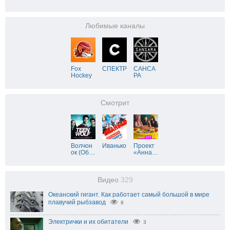
Любимые каналы
Fox
СПЕКТР
САНСА
Hockey
РА
Смотрит
Волчон
Иванько
Проект
ок (Об
…
«Анна
…
Видео
329
Океанский гигант. Как работает самый большой в мире
плавучий рыбзавод
8
Электрички и их обитатели
3