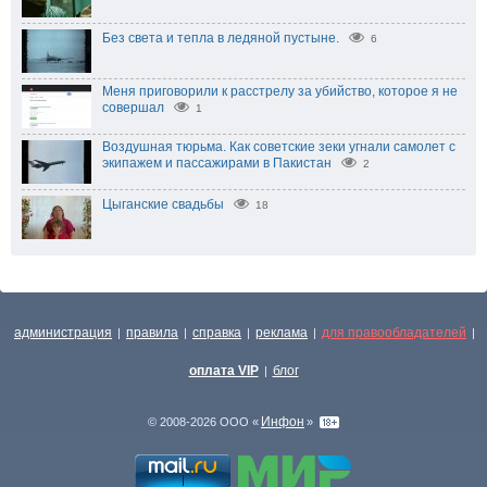
Без света и тепла в ледяной пустыне.
6
Меня приговорили к расстрелу за убийство, которое я не
совершал
1
Воздушная тюрьма. Как советские зеки угнали самолет с
экипажем и пассажирами в Пакистан
2
Цыганские свадьбы
18
администрация
правила
справка
реклама
для правообладателей
|
|
|
|
|
оплата VIP
блог
|
Инфон
© 2008-2026 ООО «
»