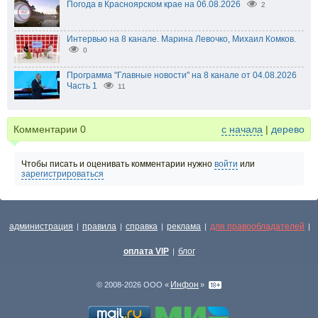
Погода в Красноярском крае на 06.08.2026
2
Интервью на 8 канале. Марина Левочко, Михаил Комков.
0
Программа "Главные новости" на 8 канале от 04.08.2026
Часть 1
11
Комментарии
0
с начала
|
дерево
Чтобы писать и оценивать комментарии нужно
войти
или
зарегистрироваться
администрация
правила
справка
реклама
для правообладателей
|
|
|
|
|
оплата VIP
блог
|
Инфон
© 2008-2026 ООО «
»