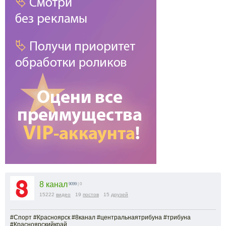
8 канал
9099
| 0
15222
видео
19
постов
15
друзей
#Спорт #Красноярск #8канал #центральнаятрибуна #трибуна
#Красноярскийкрай