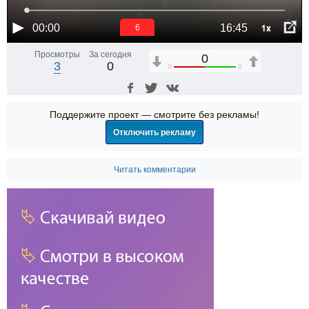
1x
00:00
16:45
6
Просмотры
За сегодня
0
3
0
0
0
Поддержите проект — смотрите без рекламы!
Отключить рекламу
Читать комментарии