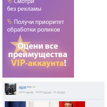
agat
25482
|
+5
15612
видео
20106
постов
45
друзей