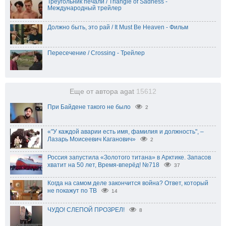
Треугольник печали / Triangle of Sadness -
Международный трейлер
Должно быть, это рай / It Must Be Heaven - Фильм
Пересечение / Crossing - Трейлер
Еще от автора agat
15612
При Байдене такого не было
2
«"У каждой аварии есть имя, фамилия и должность", –
Лазарь Моисеевич Каганович»
2
Россия запустила «Золотого титана» в Арктике. Запасов
хватит на 50 лет, Время-вперёд! №718
37
Когда на самом деле закончится война? Ответ, который
не покажут по ТВ
14
ЧУДО! СЛЕПОЙ ПРОЗРЕЛ!
8