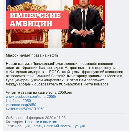
Макрон качает права на нефть
Новый выпуск #ПрикладнаяПолитэкономия посвящён внешней
политике Франции. Как президент Макрон пытается перетянуть на
себя одеяло лидерства в ЕС? С какой целью французский авианосец
отправляется на Ближний Восток? Чью сторону принимает Москва в
турецко-французском конфликте? Об этом Вам расскажет
международный обозреватель #Сонар2050 Никита Комаров.
Читайте статьи на сайте sonar2050.org
www.facebook.com/sonar2050/
t.me/sonar2050
vk.com/conap2050
twitter.com/SONAR2050
Добавлено: 4 февраля 2020 в 11:08
Категория:
Новости и политика
Теги:
Франция
,
нефть
,
Ближний Восток
,
Турция