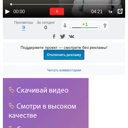
1x
00:00
04:21
6
Просмотры
За сегодня
+1
9
0
2
3
Поддержите проект — смотрите без рекламы!
Отключить рекламу
Читать комментарии