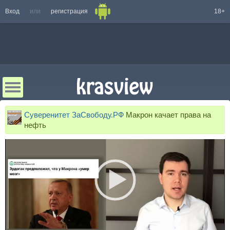
Вход
или
регистрация
18+
Суверенитет ЗаСвободу.РФ
Макрон качает права на
нефть