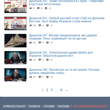
Душенов 202. Трамп опозорился в Сирии. "Томагавки"
в пустыне бесполезны
9
0
+1
01:31:18
Душенов 201. Грубый русский отлуп США на Дальнем
Востоке. Зато бомбы Израиля стали нежнее
28
0
+1
01:25:27
Душенов 197. Москва предупредила: мы ударим
первыми. Пенс трампирует не по-детски
21
0
+2
01:33:11
Душенов 191. Электронная удавка Шойгу для
Израиля. Обратной дороги нет!
13
0
+2
01:22:35
Душенов 190. Третий раз на те же грабли. Русская
дубина, еврейские слёзы
13
0
+3
01:20:31
1
2
3
...
6
→
администрация
правила
справка
реклама
для правообладателей
|
|
|
|
|