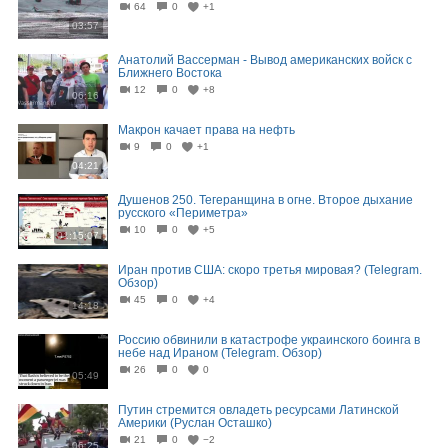
64
0
+1
03:57
Анатолий Вассерман - Вывод американских войск с
Ближнего Востока
12
0
+8
06:16
Макрон качает права на нефть
9
0
+1
04:21
Душенов 250. Тегеранщина в огне. Второе дыхание
русского «Периметра»
10
0
+5
01:15:07
Иран против США: скоро третья мировая? (Telegram.
Обзор)
45
0
+4
14:18
Россию обвинили в катастрофе украинского боинга в
небе над Ираном (Telegram. Обзор)
26
0
0
05:49
Путин стремится овладеть ресурсами Латинской
Америки (Руслан Осташко)
21
0
−2
06:25