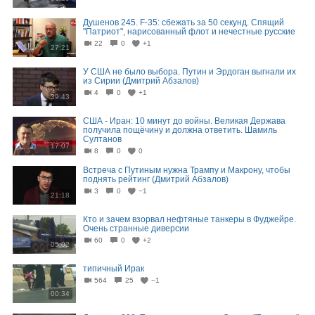
Душенов 245. F-35: сбежать за 50 секунд. Спящий
"Патриот", нарисованный флот и нечестные русские
22
0
+1
27:21
У США не было выбора. Путин и Эрдоган выгнали их
из Сирии (Дмитрий Абзалов)
4
0
+1
39:43
США - Иран: 10 минут до войны. Великая Держава
получила пощёчину и должна ответить. Шамиль
Султанов
17:07
8
0
0
Встреча с Путиным нужна Трампу и Макрону, чтобы
поднять рейтинг (Дмитрий Абзалов)
3
0
−1
21:18
Кто и зачем взорвал нефтяные танкеры в Фуджейре.
Очень странные диверсии
60
0
+2
05:02
типичный Ирак
564
25
−1
00:34