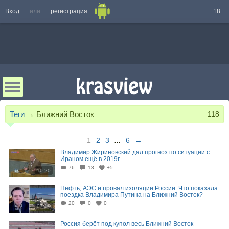
Вход
или
регистрация
18+
Теги
→
Ближний Восток
118
1
2
3
...
6
→
Владимир Жириновский дал прогноз по ситуации с
Ираном ещё в 2019г.
76
13
+5
10:20
Нефть, АЭС и провал изоляции России. Что показала
поездка Владимира Путина на Ближний Восток?
20
0
0
07:19
Россия берёт под купол весь Ближний Восток