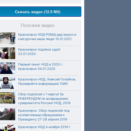
Скачать видео (12.5 Мб)
Похожее видео
Красноярск НОД РОМШ дед мороз и
снегурочка наши люди 10.01.2021
Красноярск подписи сдал!
23.01.2020
Первый пикет НОД в 2020 г.
Красноярск 04.01.2020
Красноярск-НОД. Алексей Голубков.
Проверяйте информацию СМИ
Сбор подписей с 1 марта! За
РЕФЕРЕНДУМ по возвращению
суверенитета России! НОД, 2019
Красноярск. Сбор подписей под
коллективным обращением к
Президенту 27-28 апреля 2019
Красноярск НОД 4 ноября 2019 г