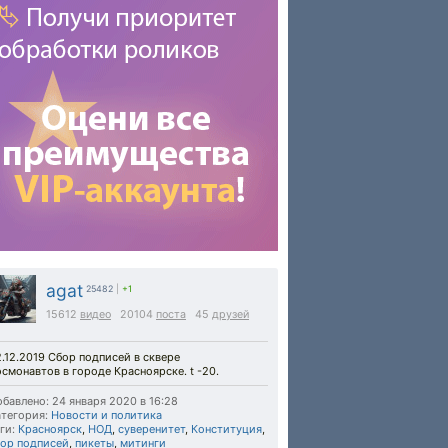
agat
25482
|
+1
15612
видео
20104
поста
45
друзей
.12.2019 Сбор подписей в сквере
смонавтов в городе Красноярске. t -20.
бавлено: 24 января 2020 в 16:28
тегория:
Новости и политика
ги:
Красноярск
,
НОД
,
суверенитет
,
Конституция
,
бор подписей
,
пикеты
,
митинги