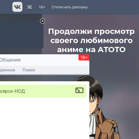
18+
Отключить рекламу
18+
Общение
тренное
Поиск
ноярск-НОД