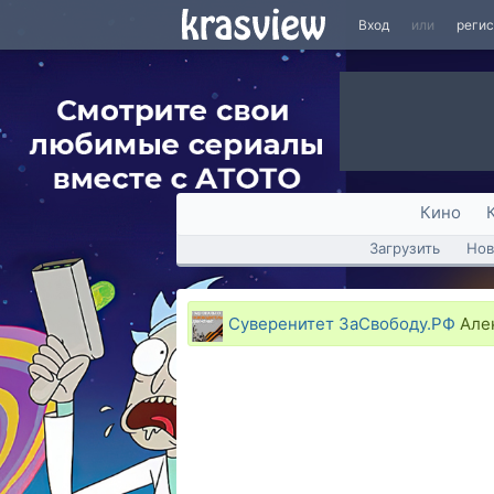
Вход
или
реги
Кино
Загрузить
Нов
Суверенитет ЗаСвободу.РФ
Алек