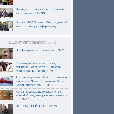
Народ проголосовал за тотальный
капитализм в 91 и 93 гг.
Митинг НОД Тюмени. Сбор подписей
за подготовку к референдуму
Еще от автора agat
15612
При Байдене такого не было
2
«"У каждой аварии есть имя,
фамилия и должность", – Лазарь
Моисеевич Каганович»
2
Россия запустила «Золотого титана»
в Арктике. Запасов хватит на 50 лет,
Время-вперёд! №718
37
Когда на самом деле закончится
война? Ответ, который не покажут по
ТВ
13
ЧУДО! СЛЕПОЙ ПРОЗРЕЛ!
8