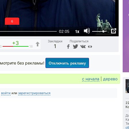
5
1x
02:05
Закладки
Поделиться
+3
1
3
16
Отключить рекламу
мотрите без рекламы!
с начала
|
дерево
о
войти
или
зарегистрироваться
22
Ко
До
Ка
Те
с