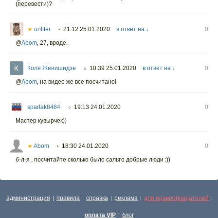
(перевести)?
★
unlifer
21:12 25.01.2020
в ответ на ↓
0
•
@
Abom
,
27, вроде.
Коля Женишидзе
10:39 25.01.2020
в ответ на ↓
0
○
@
Abom
,
на видео же все посчитано!
spartak8484
19:13 24.01.2020
0
○
Мастер кувырчек))
★
Abom
18:30 24.01.2020
0
•
б-л-я , посчитайте сколько было сальто добрые люди :))
администрация
правила
справка
реклама
для правообладателей
|
|
|
|
|
оплата VIP
блог
|