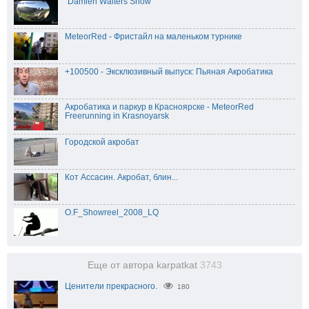
"Damien Walters Show"
MeteorRed - Фристайл на маленьком турнике
+100500 - Эксклюзивный выпуск: Пьяная Акробатика
Акробатика и паркур в Красноярске - MeteorRed
Freerunning in Krasnoyarsk
Городской акробат
Кот Ассасин. Акробат, блин...
O.F_Showreel_2008_LQ
Еще от автора karpatkat
3743
Ценители прекрасного.
180