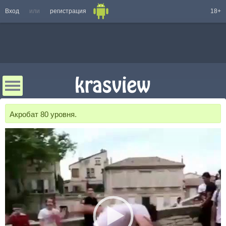
Вход
или
регистрация
18+
Акробат 80 уровня.