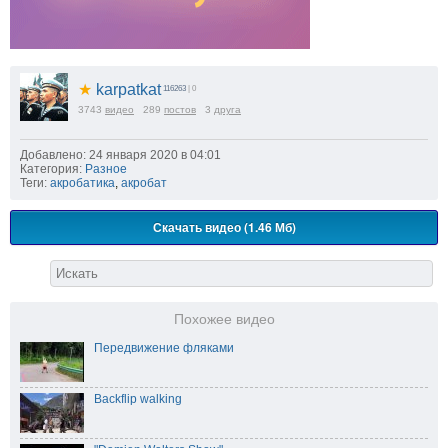
★
karpatkat
116263
| 0
3743
видео
289
постов
3
друга
Добавлено: 24 января 2020 в 04:01
Категория:
Разное
Теги:
акробатика
,
акробат
Скачать видео (1.46 Мб)
Похожее видео
Передвижение фляками
Backflip walking