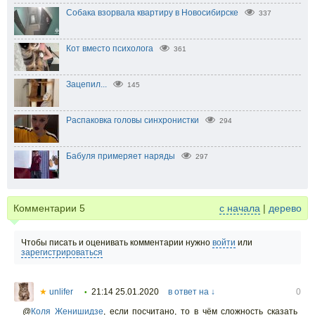
Собака взорвала квартиру в Новосибирске
337
Кот вместо психолога
361
Зацепил...
145
Распаковка головы синхронистки
294
Бабуля примеряет наряды
297
Комментарии
5
с начала
|
дерево
Чтобы писать и оценивать комментарии нужно
войти
или
зарегистрироваться
★
unlifer
21:14 25.01.2020
в ответ на ↓
0
•
@
Коля Женишидзе
,
если посчитано, то в чём сложность сказать