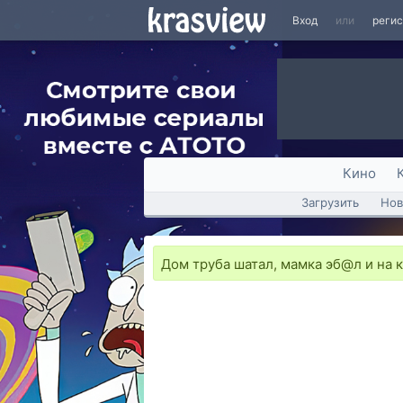
Вход
или
реги
Кино
Загрузить
Нов
Дом труба шатал, мамка эб@л и на к