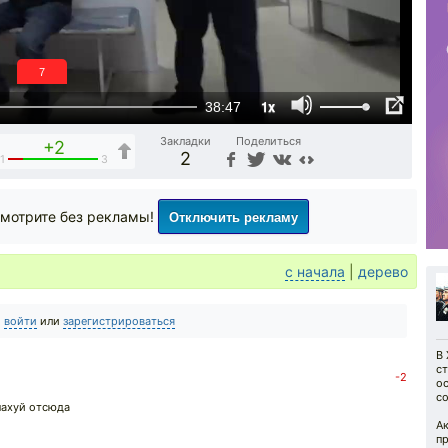
6
1x
38:47
Закладки
Поделиться
+2
2
1
3
Отключить рекламу
мотрите без рекламы!
с начала
|
дерево
о
войти
или
зарегистрироваться
В 
с
-2
ос
со
нахуй отсюда
А
пр