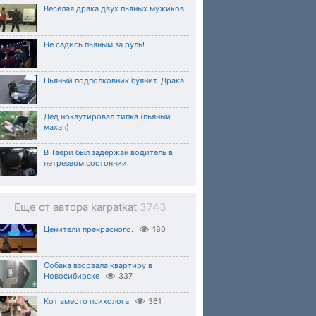
Веселая драка двух пьяных мужиков
Не садись пьяным за руль!
Пьяный подполковник буянит. Драка
Дед нокаутировал типка (пьяный
махач)
В Твери был задержан водитель в
нетрезвом состоянии
Еще от автора karpatkat
3743
Ценители прекрасного.
180
Собака взорвала квартиру в
Новосибирске
337
Кот вместо психолога
361