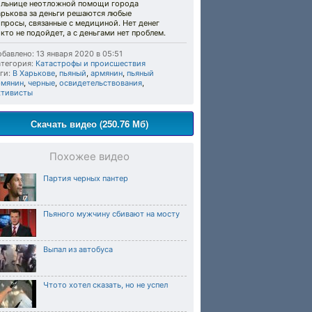
ольнице неотложной помощи города
арькова за деньги решаются любые
просы, связанные с медициной. Нет денег
кто не подойдет, а с деньгами нет проблем.
бавлено: 13 января 2020 в 05:51
тегория:
Катастрофы и происшествия
ги:
В Харькове
,
пьяный
,
армянин
,
пьяный
рмянин
,
черные
,
освидетельствования
,
ктивисты
Скачать видео (250.76 Мб)
Похожее видео
Партия черных пантер
Пьяного мужчину сбивают на мосту
Выпал из автобуса
Чтото хотел сказать, но не успел