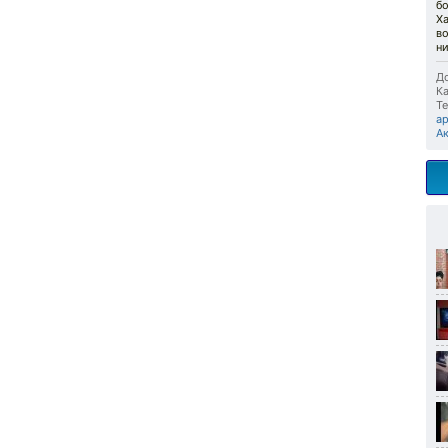
б
Х
во
ни
До
Ка
Те
а
А