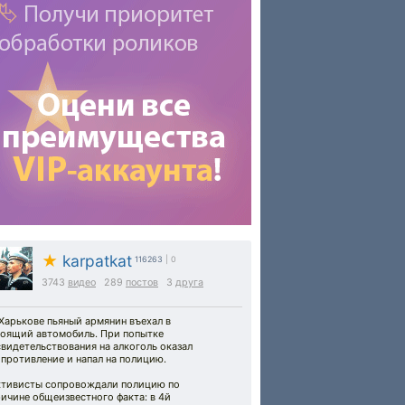
★
karpatkat
116263
| 0
3743
видео
289
постов
3
друга
Харькове пьяный армянин въехал в
тоящий автомобиль. При попытке
видетельствования на алкоголь оказал
противление и напал на полицию.
ктивисты сопровождали полицию по
ичине общеизвестного факта: в 4й