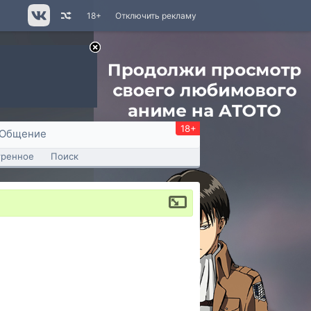
18+
Отключить рекламу
18+
Общение
тренное
Поиск