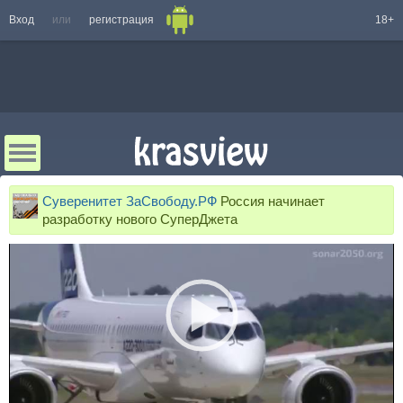
Вход
или
регистрация
18+
Суверенитет ЗаСвободу.РФ
Россия начинает
разработку нового СуперДжета