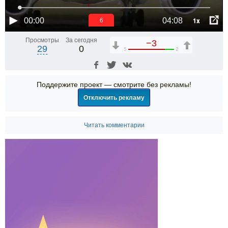
1x
00:00
04:08
5
Просмотры
За сегодня
−3
29
0
5
2
Поддержите проект — смотрите без рекламы!
Отключить рекламу
Читать комментарии