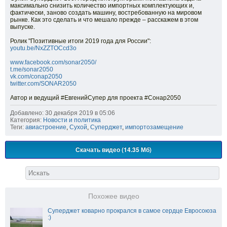
максимально снизить количество импортных комплектующих и,
фактически, заново создать машину, востребованную на мировом
рынке. Как это сделать и что мешало прежде – расскажем в этом
выпуске.
Ролик "Позитивные итоги 2019 года для России":
youtu.be/NxZZTOCcd3o
www.facebook.com/sonar2050/
t.me/sonar2050
vk.com/conap2050
twitter.com/SONAR2050
Автор и ведущий #ЕвгенийСупер для проекта #Сонар2050
Добавлено: 30 декабря 2019 в 05:06
Категория:
Новости и политика
Теги:
авиастроение
,
Сухой
,
Суперджет
,
импортозамещение
Скачать видео (14.35 Мб)
Похожее видео
Суперджет коварно прокрался в самое сердце Евросоюза
:)