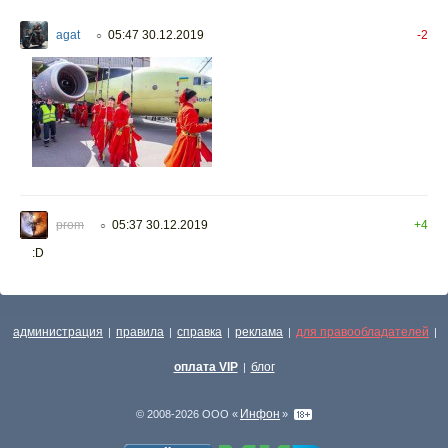
agat
05:47 30.12.2019
-2
○
prom
05:37 30.12.2019
+4
○
:D
администрация
правила
справка
реклама
для правообладателей
|
|
|
|
|
оплата VIP
блог
|
Инфон
© 2008-2026 ООО «
»