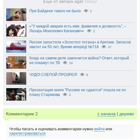
Еще от автора agat
15612
При Байдене такого не было
2
«"У каждой аварии есть имя, фамилия и должность", –
Лазарь Моисеевич Каганович»
2
Россия запустила «Золотого титана» в Арктике. Запасов
хватит на 50 лет, Время-вперёд! №718
37
Когда на самом деле закончится война? Ответ, который
не покажут по ТВ
14
ЧУДО! СЛЕПОЙ ПРОЗРЕЛ!
8
Презентация книги "Русские не сдаются" пошла не по
плану Старикова
2
Комментарии
2
с начала
|
дерево
Чтобы писать и оценивать комментарии нужно
войти
или
зарегистрироваться