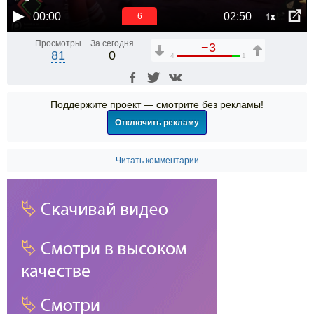
1x
00:00
02:50
6
Просмотры
За сегодня
−3
81
0
4
1
Поддержите проект — смотрите без рекламы!
Отключить рекламу
Читать комментарии