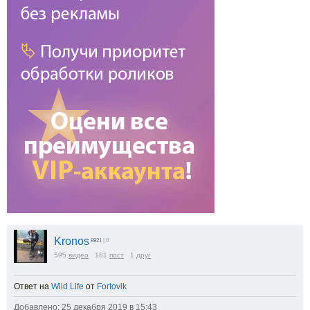
Kronos
8921
| 0
595
видео
181
пост
1
друг
Ответ на
Wild Life
от
Fortovik
Добавлено: 25 декабря 2019 в 15:43