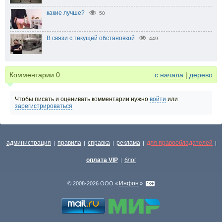
какие лучше?
50
В связи с текущей обстановкой
449
Комментарии
0
с начала
|
дерево
Чтобы писать и оценивать комментарии нужно
войти
или
зарегистрироваться
администрация
правила
справка
реклама
для правообладателей
|
|
|
|
|
оплата VIP
блог
|
Инфон
© 2008-2026 ООО «
»